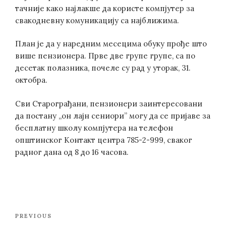
тачније како најлакше да користе компјутер за
свакодневну комуникацију са најближима.
План је да у наредним месецима обуку прође што
више пензионера. Прве две групе групе, са по
десетак полазника, почеле су рад у уторак, 31.
октобра.
Сви Старограђани, пензионери заинтересовани
да постану „он лајн сениори” могу да се пријаве за
бесплатну школу компјутера на телефон
општинског Контакт центра 785-2-999, сваког
радног дана од 8 до 16 часова.
Post
Previous
PREVIOUS
navigation