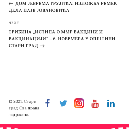
Post
ДОМ ЈЕВРЕМА ГРУЈИЋА: ИЗЛОЖБА РЕМЕК
ДЕЛА ПАЈЕ ЈОВАНОВИЋА
Next
NEXT
Post
ТРИБИНА „ИСТИНА О ММР ВАКЦИНИ И
ВАКЦИНАЦИЈИ” – 6. НОВЕМБРА У ОПШТИНИ
СТАРИ ГРАД
© 2021.
Стари
Facebook
Twitter
Instragram
Youtube
Linkedin
град
Сва права
задржана.