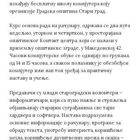
похађају бесплатну школу компјутера коју
организује Градска општина Стари град.
Курс основа рада на рачунару, одржава се два пута
недељно, уторком и четвртком, у просторијама
општинског Контакт центра, који се налази у
приземљу општинске зграде, у Македонској 42.
Часови компјутерске обуке се одвијају по групама,
од 14 и 15 часова, а сваком полазнику је обезбеђен
компјутер или лап топ уређај за практичну
наставу и учење.
Предавачи су млади староградски волонтери –
информатичари, који са пуно пажње и стрпљења
објашњавају старијим суграђанима све тајне
хардвера и софтвера. Настава подразумева
основне информације о рачунару, програме за
обраду текста, употребу интернета, коришћење
мејла, коришћење друштвених мрежа и скајпа –