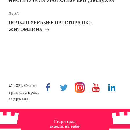
ИНСТИТУТА ЗА УРОЛОГИЈУ КБЦ „ЗВЕЗДАРА“
Next
NEXT
Post
ПОЧЕЛО УРЕЂЕЊЕ ПРОСТОРА ОКО
ЖИТОМЛИНА
© 2021.
Стари
Facebook
Twitter
Instragram
Youtube
Linkedin
град
Сва права
задржана.