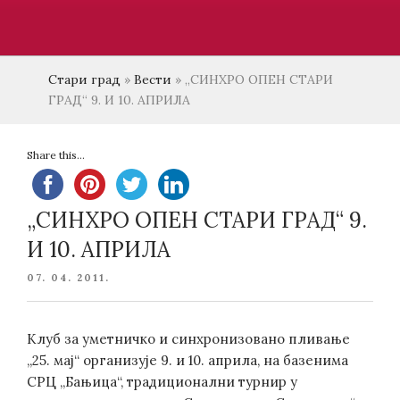
Стари град
»
Вести
»
„СИНХРО ОПЕН СТАРИ
ГРАД“ 9. И 10. АПРИЛА
Share this...
„СИНХРО ОПЕН СТАРИ ГРАД“ 9.
И 10. АПРИЛА
POSTED
07. 04. 2011.
ON
Клуб за уметничко и синхронизовано пливање
„25. мај“ организује 9. и 10. априла, на базенима
СРЦ „Бањица“, традиционални турнир у