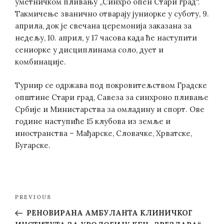
уметничком пливању „Синхро опен Стари град“.
Такмичење званично отварају јуниорке у суботу, 9.
априла, док је свечана церемонија заказана за
недељу, 10. април, у 17 часова када ће наступити
сениорке у дисциплинама соло, дует и
комбинације.
Турнир се одржава под покровитељством Градске
општине Стари град, Савеза за синхроно пливање
Србије и Министарства за омладину и спорт. Ове
године наступиће 15 клубова из земље и
иностранства – Мађарске, Словачке, Хрватске,
Бугарске.
Post
Previous
PREVIOUS
navigation
Post
РЕНОВИРАНА АМБУЛАНТА КЛИНИЧКОГ