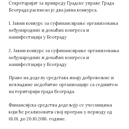
Секретаријат за привреду Градске управе Града
Београда расписао је два јавна конкурса.
1. Јавни конкурс за суфинансирање организовања
међународних и домаћих конгреса и
манифестација у Београду
2. Јавни конкурс за суфинансирање организовања
међународних и домаћих конгреса и
манифестација у Београду
Право на доделу средстава имају добровољне и
невладине недобитне организације са седиштем
на територији града Београда.
Финансијска средства додељују се учесницима
који ће реализовати свој програм у периоду од
01.01. до 20.10.2016. године.