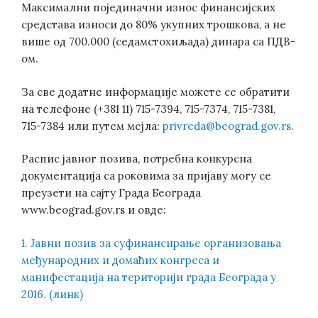
Максимални појединачни износ финансијских
средстава износи до 80% укупних трошкова, а не
више од 700.000 (седамстохиљада) динара са ПДВ-
ом.
За све додатне информације можете се обратити
на телефоне (+381 11) 715-7394, 715-7374, 715-7381,
715-7384 или путем мејла:
privreda@beograd.gov.rs
.
Распис јавног позива, потребна конкурсна
документација са роковима за пријаву могу се
преузети на сајту Града Београда
www.beograd.gov.rs и овде:
1. Јавни позив за суфинансирање организовања
међународних и домаћих конгреса и
манифестација на територији града Београда у
2016. (линк)