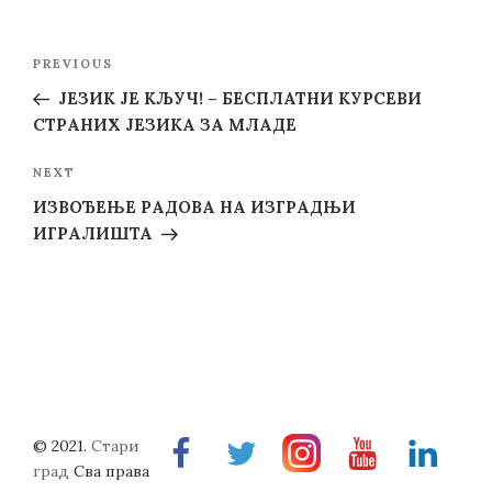
Post
Previous
PREVIOUS
navigation
Post
ЈЕЗИК ЈЕ КЉУЧ! – БЕСПЛАТНИ КУРСЕВИ
СТРАНИХ ЈЕЗИКА ЗА МЛАДЕ
Next
NEXT
Post
ИЗВОЂЕЊЕ РАДОВА НА ИЗГРАДЊИ
ИГРАЛИШТА
© 2021.
Стари
Facebook
Twitter
Instragram
Youtube
Linkedin
град
Сва права