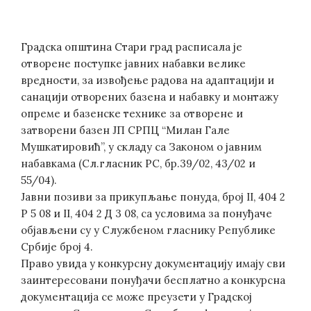
Градска општина Стари град расписала је
отворене поступке јавних набавки велике
вредности, за извођење радова на адаптацији и
санацији отворених базена и набавку и монтажу
опреме и базенске технике за отворене и
затворени базен ЈП СРПЦ “Милан Гале
Мушкатировић”, у складу са Законом о јавним
набавкама (Сл.гласник РС, бр.39/02, 43/02 и
55/04).
Јавни позиви за прикупљање понуда, број II, 404 2
Р 5 08 и II, 404 2 Д 3 08, са условима за понуђаче
објављени су у Службеном гласнику Републике
Србије број 4.
Право увида у конкурсну документацију имају сви
заинтересовани понуђачи бесплатно а конкурсна
документација се може преузети у Градској