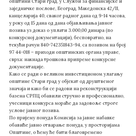
општини Стари град, у Служби за финансијске и
заједничке послове, Београд, Македонска 42/II,
канцеларија 40, сваког радног дана од 9-14 часова,
у року од 15 дана од дана објављивања јавног
позива уз доказ о уплати 3.000,00 динара (по
конкурсној документацији), бесповратно, на
текући рачун 840-742351843-94, са позивом на број
97 44-018 – приходи општинских органа управе,
сврха: накнада трошкова припреме конкурсне
документације.
Како се ради о великом инвестиционом улагању
општине Стари град у објекат од друштвеног
значаја и како би се радови на реконструкцији
базена СРПЦ обавили стручно и професионално,
учесници конкурса мораће да задовоље строге
услове јавног позива.
По пријему понуда Комисија за јавне набавке
обавиће јавно отварање понуда, у просторијама
Општине, о ћему ће бити благовремено