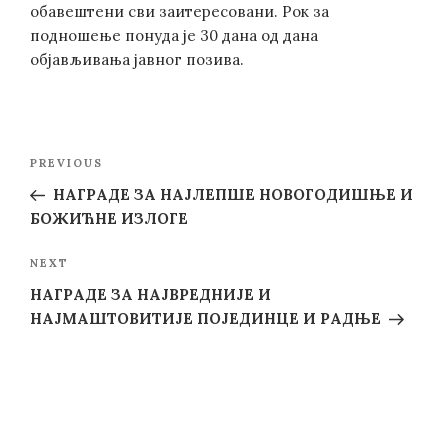
обавештени сви заитересовани. Рок за
подношење понуда је 30 дана од дана
објављивања јавног позива.
Post
Previous
PREVIOUS
navigation
Post
НАГРАДЕ ЗА НАЈЛЕПШЕ НОВОГОДИШЊЕ И
БОЖИЋНЕ ИЗЛОГЕ
Next
NEXT
Post
НАГРАДЕ ЗА НАЈВРЕДНИЈЕ И
НАЈМАШТОВИТИЈЕ ПОЈЕДИНЦЕ И РАДЊЕ