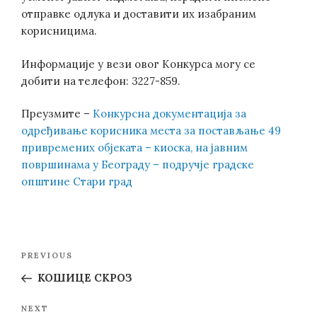
отправке одлука и доставити их изабраним
корисницима.
Информације у вези овог Конкурса могу се
добити на телефон: 3227-859.
Преузмите –
Конкурсна документација за
одређивање корисника места за постављање 49
привремених објеката – киоска, на јавним
површинама у Београду – подручје градске
општине Стари град
Post
Previous
PREVIOUS
navigation
Post
КОШИЦЕ СКРОЗ
Next
NEXT