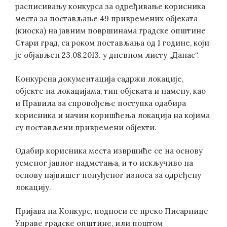
расписивању конкурса за одређивање корисника
места за постављање 49 привремених објеката
(киоска) на јавним површинама градске општине
Стари град, са роком постављања од 1 године, који
је објављен 23.08.2013. у дневном листу „Данас“.
Конкурсна документација садржи локације,
објекте на локацијама, тип објеката и намену, као
и Правила за спровођење поступка одабира
корисника и начин коришћења локација на којима
су постављени привремени објекти.
Oдабир корисника места извршиће се на основу
усменог јавног надметања, и то искључиво на
основу највишег понуђеног износа за одређену
локацију.
Пријава на Конкурс, подноси се преко Писарнице
Управе градске општине, или поштом