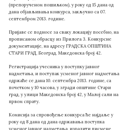
(препорученом пошиљком), у року од 15 дана од
дана објављивања конкурса, зaкључно са 07.
септембром 2013. године.
Пријаве се подносе за сваку локацију посебно, на
прописаном обрасцу из Прилога 3. Конкурсне
документације, на адресу ГРАДСКА ОПШТИНА
СТАРИ ГРАД, Београд, Македонска број 42.
Регистрација учесника у поступку јавног
надметања, и поступак усменог јавног надметања
одржаће се дана 10. септембра 2013. године, са
почетком у 10 часова, у згради општине Стари
град, у улици Македонска број 42, у Малој сали на
првом спрату.
Комисија за спровођење конкурса ће најдаље у
року од 8 дана од дана одржавања поступка
усменог јавног надметања, израдити писмене