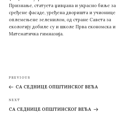
Признање, статуета џивџана и украсно биље за
сређене фасаде, уређена дворишта и учионице
оплемењене зеленилом, од стране Савета за
екологију добиле су и школе Прва економска и
Математичка гимназија.
Post
Previous
PREVIOUS
navigation
Post
СА СЕДНИЦЕ ОПШТИНСКОГ ВЕЋА
Next
NEXT
Post
СА СЕДНИЦЕ ОПШТИНСКОГ ВЕЋА