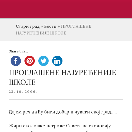
Стари град
»
Вести
»
ПРОГЛАШЕНЕ
НАЈУРЕЂЕНИЈЕ ШКОЛЕ
Share this...
ПРОГЛАШЕНЕ НАЈУРЕЂЕНИЈЕ
ШКОЛЕ
POSTED
23. 10. 2006.
ON
Дајем реч да ћу бити добар и чувати свој град…..
Жири еколошке патроле Саветa за екологију