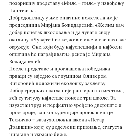
позоришну представу «Миле – пиле» у извођењу
Пан театра.
Добродошлицу у име општине пожелела им је
председница Мирјана Божидаревић. «Желим вам
добар почетак школовања и да чувате своју
околину. «Чувајте биљке, животиње и све што вас
окружује. Оне, који буду најуспешнији и најбољи
општина ће награђивати», рекла је Мирјана
Божидаревић.
После представе и проглашења победника
прваци су заједно са глумицом Оливером
Виторовић положили еколошку заклетву.
Избор средњих школа није рангиран по местима,
већ су титулу најлепше понеле три школе. За
изузетан труд и перфектно уређено двориште и
просторије, ван конкуренције проглашена је
Техничко – ваздухопловна школа «Петар
Драпшин» којој су додељени признање, статуета
џивџана и украсно биље.