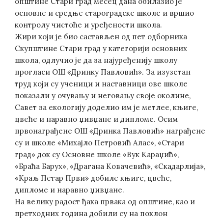
општине Стари град месец дана обилазио је
основне и средње староградске школе и вршио
контролу чистоће и уређености школа.
Жири који је био састављен од пет одборника
Скупштине Стари град у категорији основних
школа, одлучио је да за најуређенију школу
прогласи ОШ «Дринку Павловић». За изузетан
труд који су ученици и наставници ове школе
показали у очувању и неговању своје околине,
Савет за екологију доделио им је метлеe, књиге,
цвеће и наравно џивџанe и дипломе. Осим
првонаграђене ОШ «Дринка Павловић» награђене
су и школе «Михајло Петровић Алас», «Стари
град» док су Основне школе «Вук Караџић»,
«Браћа Барух», «Драгана Ковачевић», «Скадарлија»,
«Краљ Петар Први» добиле књиге, цвеће,
дипломе и наравно џивџане.
На велику радост ђака првака од општине, као и
претходних година добили су на поклон