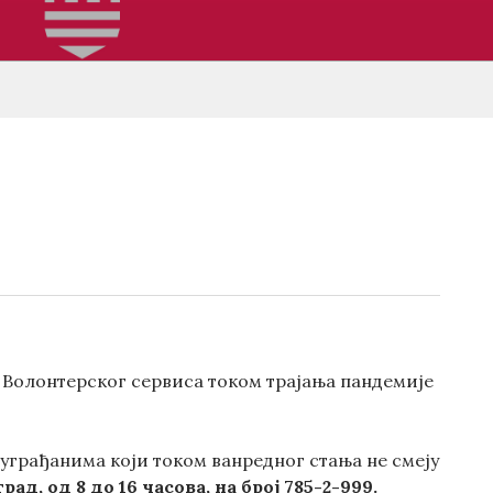
у Волонтерског сервиса током трајања пандемије
уграђанима који током ванредног стања не смеју
д, од 8 до 16 часова, на број 785-2-999.