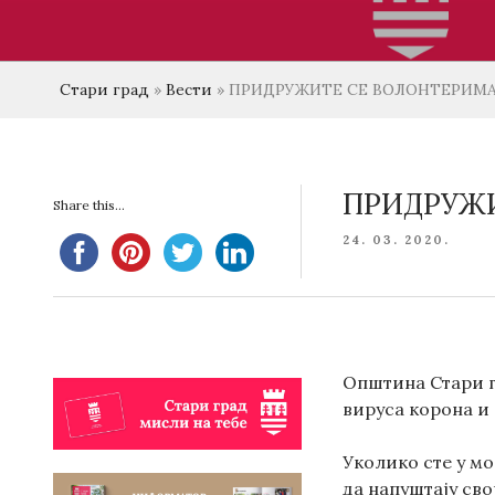
Стари град
»
Вести
»
ПРИДРУЖИТЕ СЕ ВОЛОНТЕРИМ
ПРИДРУЖ
Share this...
POSTED
24. 03. 2020.
ON
Општина Стари г
вируса корона и
Уколико сте у м
да напуштају сво