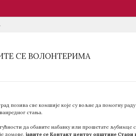
А
ИТЕ СЕ ВОЛОНТЕРИМА
рад позива све комшије које су вољне да помогну рад
 ванредног стања.
огућности да обавите набавку или прошетате љубимце с
је домове,
јавите се Контакт центру општине Стари гра