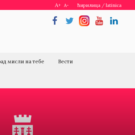
A+
A-
ћирилица
/
latinica
Facebook
Twitter
Instragram
Youtube
Linkedin
рад мисли на тебе
Вести