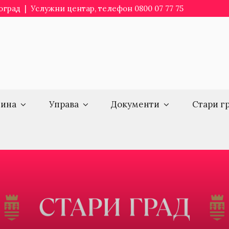
еоград | Услужни центар, телефон 0800 07 77 75
ина
Управа
Документи
Стари г