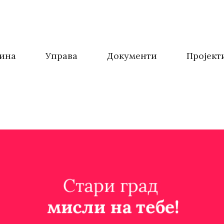
ина
Управа
Документи
Пројект