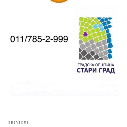
Post
Previous
PREVIOUS