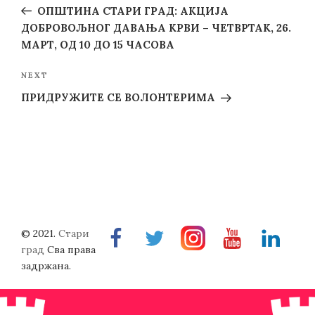
navigation
Post
ОПШТИНА СТАРИ ГРАД: АКЦИЈА
ДОБРОВОЉНОГ ДАВАЊА КРВИ – ЧЕТВРТАК, 26.
МАРТ, ОД 10 ДО 15 ЧАСОВА
Next
NEXT
Post
ПРИДРУЖИТЕ СЕ ВОЛОНТЕРИМА
© 2021.
Стари
Facebook
Twitter
Instragram
Youtube
Linkedin
град
Сва права
задржана.