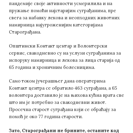
пандемије своје активности усмерилила и на
пружање помоћи најстаријим суграђанима, пре
свега за набавку лекова и неопходних животних
намирница најугроженијим категоријама
Старограђана.
Општински Контакт центар и Волонтерски
сервис, свакодневно су на услузи суграђанима за
испоруку намирница и лекова за лица старија од
65 година и хроничним болесницима.
Само током јучерашњег дана оператерима
Контакт центра се обратило 463 суграђана, а 65
волонтера доставило је на њихова кућна врата све
што им је потребно за свакодневни живот.
Просечна старост суграђана који се обраћају за
помоћ је око 77 година старости.
Зато, Старограђани не брините, останите код