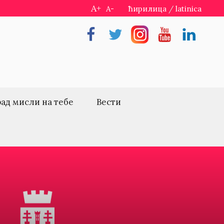
A+
A-
ћирилица
/
latinica
Facebook
Twitter
Instragram
Youtube
Linkedin
рад мисли на тебе
Вести