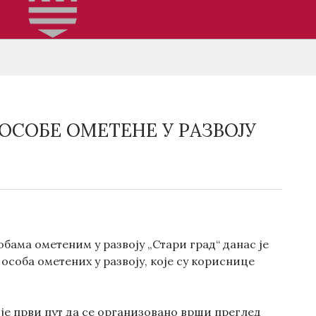
ОСОБЕ ОМЕТЕНЕ У РАЗВОЈУ
бама ометеним у развоју „Стари град“ данас је
соба ометених у развоју, које су кориснице
је први пут да се организовано врши преглед