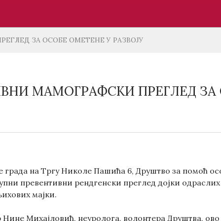
ЕГЛЕД ЗА ОСОБЕ ОМЕТЕНЕ У РАЗВОЈУ
ВНИ МАМОГРАФСКИ ПРЕГЛЕД ЗА 
 града на Тргу Николе Пашића 6, Друштво за помоћ осо
упни превентивни рендгенски преглед дојки одраслих о
њихових мајки.
 Нине Михајловић, неуролога, волонтера Друштва, ово 