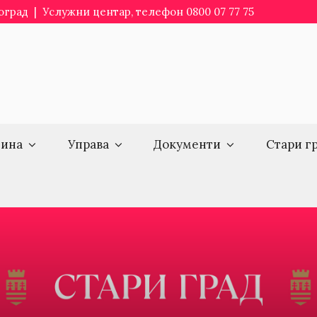
еоград | Услужни центар, телефон 0800 07 77 75
ина
Управа
Документи
Стари г