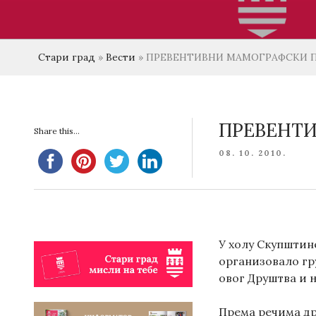
Стари град
»
Вести
»
ПРЕВЕНТИВНИ МАМОГРАФСКИ ПР
ПРЕВЕНТИ
Share this...
POSTED
08. 10. 2010.
ON
У холу Скупштине
организовало гр
овог Друштва и 
Према речима др