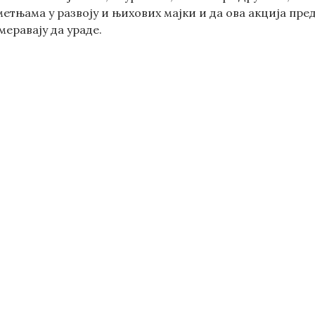
метњама у развоју и њихових мајки и да ова акција пр
меравају да ураде.