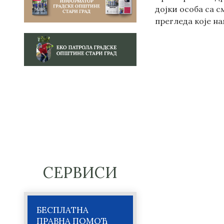
дојки особа са с
прегледа које на
СЕРВИСИ
БЕСПЛАТНА
ПРАВНА ПОМОЋ