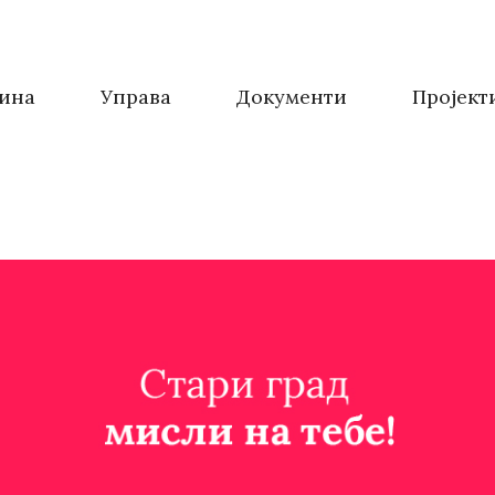
ина
Управа
Документи
Пројект