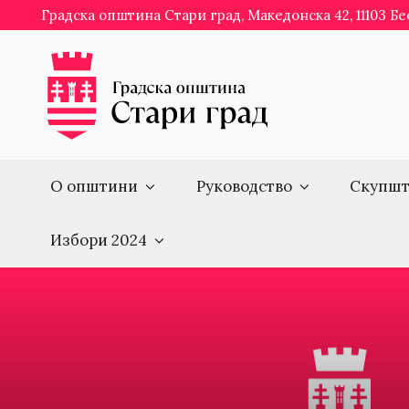
Skip
Градска општина Стари град, Македонска 42, 11103 Б
to
content
О општини
Руководство
Скупшт
Избори 2024