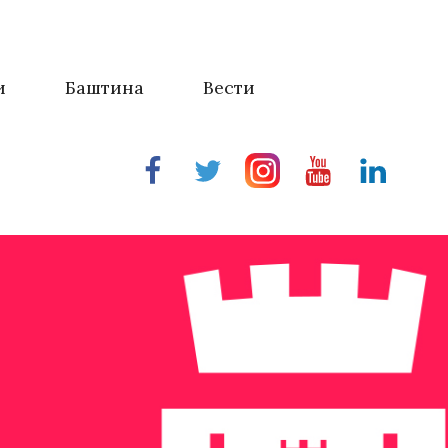
и
Баштина
Вести
Facebook
Twitter
Instragram
Youtube
Linkedin