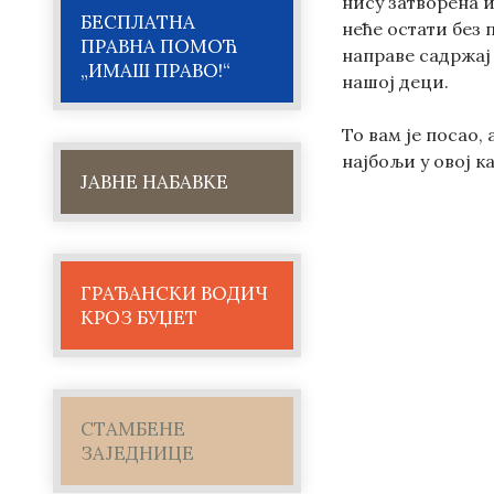
нису затворена и
БЕСПЛАТНА
неће остати без 
ПРАВНА ПОМОЋ
направе садржај 
„ИМАШ ПРАВО!“
нашој деци.
То вам је посао,
најбољи у овој к
ЈАВНЕ НАБАВКЕ
ГРАЂАНСКИ ВОДИЧ
КРОЗ БУЏЕТ
СТАМБЕНЕ
ЗАЈЕДНИЦЕ