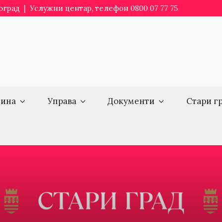
еоград | Услужни центар, телефон 0800 07 77 75
ина
Управа
Документи
Стари г