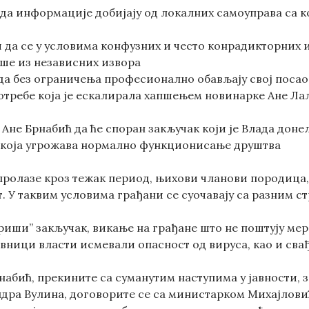
 да информације добијају од локалних самоуправа са к
и да се у условима конфузних и често конрадикторних
ше из независних извора
да без ограничења професионално обављају свој посао
отребе која је ескалирала хапшењем новинарке Ане Ла
Ане Брнабић да ће споран закључак који је Влада донел
 која угрожава нормално функционисање друштва
пролазе кроз тежак период, њихови чланови породица, 
. У таквим условима грађани се суочавају са разним с
иши” закључaк, викање на грађане што не поштују мер
вници власти исмевали опасност од вируса, као и сва
рнабић, прекините са суманутим наступима у јавности,
ндра Вулина, договорите се са министарком Михајловић