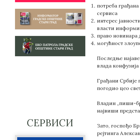
потреба грађана
сервиса
интерес јавност
власти информи
право новинара 
могућност злоуп
Последње најаве 
влада конфузија
Грађани Србије 
погодио цео свет
Владин „пиши-бр
највиши предста
СЕРВИСИ
Зато, госпођо Б
рејтинга Алекса