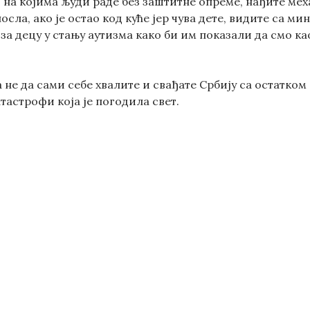
 на којима људи раде без заштитне опреме, нађите мех
посла, ако је остао код куће јер чува дете, видите са
за децу у стању аутизма како би им показали да смо к
 а не да сами себе хвалите и свађате Србију са остатк
атастрофи која је погодила свет.