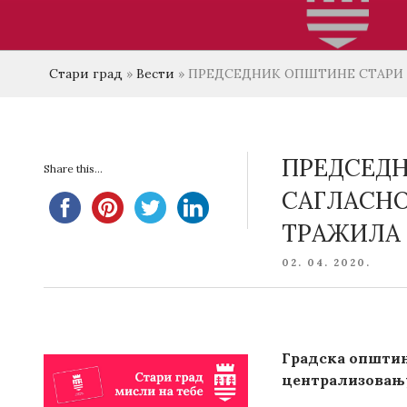
Стари град
»
Вести
»
ПРЕДСЕДНИК ОПШТИНЕ СТАРИ Г
ПРЕДСЕДН
Share this...
САГЛАСНО
ТРАЖИЛА
POSTED
02. 04. 2020.
ON
Градска општина
централизовању