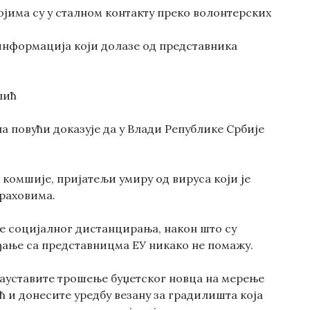
ојима су у сталном контакту преко волонтерских
 информација који долазе од представника
лић
а повући доказује да у Влади Републике Србије
комшије, пријатељи умиру од вируса који је
траховима.
е социјалног дистанцирања, након што су
ђање са представницма ЕУ никако не помажу.
 зауставите трошење буџетског новца на мерење
 и донесите уредбу везану за градилишта која