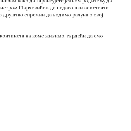
анизам како да гарантујете једном родитељу да
 министром Шарчевићем да педагошки асистенти
ао друштво спремни да водимо рачуна о свој
ом континета на коме живимо, тврдећи да смо