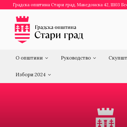
Skip
Градска општина Стари град, Македонска 42, 11103 Б
to
content
О општини
Руководство
Скупшт
Избори 2024