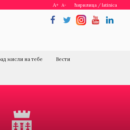
A+
A-
ћирилица
/
latinica
Facebook
Twitter
Instragram
Youtube
Linkedin
рад мисли на тебе
Вести