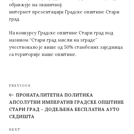
објављује на званичној
интернет презентацији Градске општине Стари
град.
На конкурсу Градске општине Стари град под
називом “Стари град мисли на зграде”
учествовало је више од 50% стамбених заједница
са територије наше општине.
Post
Previous
PREVIOUS
navigation
Post
ПРОНАТАЛИТЕТНА ПОЛИТИКА
АПСОЛУТНИ ИМПЕРАТИВ ГРАДСКЕ ОПШТИНЕ
СТАРИ ГРАД – ДОДЕЉЕНА БЕСПЛАТНА АУТО
СЕДИШТА
Next
NEXT