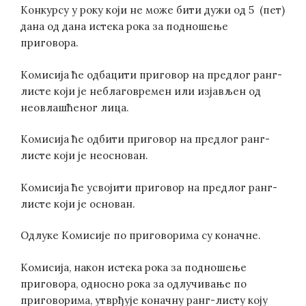
Конкурсу у року који не може бити дужи од 5 (пет)
дана од дана истека рока за подношење
приговора.
Комисија ће одбацити приговор на предлог ранг-
листе који је неблаговремен или изјављен од
неовлашћеног лица.
Комисија ће одбити приговор на предлог ранг-
листе који је неоснован.
Комисија ће усвојити приговор на предлог ранг-
листе који је основан.
Одлуке Комисије по приговорима су коначне.
Комисија, након истека рока за подношење
приговора, односно рока за одлучивање по
приговорима, утврђује коначну ранг-листу коју