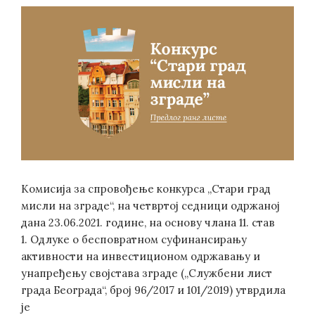
Комисијa за спровођење конкурса „Стари град
мисли на зграде“, на четвртој седници одржаној
дана 23.06.2021. године, на основу члана 11. став
1. Одлуке о бесповратном суфинансирању
активности на инвестиционом одржавању и
унапређењу својстава зграде („Службени лист
града Београда“, број 96/2017 и 101/2019) утврдила
је