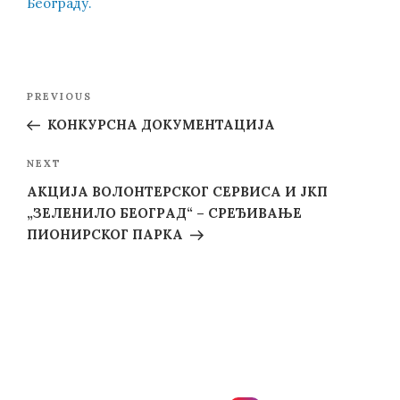
Београду.
Post
Previous
PREVIOUS
navigation
Post
КОНКУРСНА ДОКУМЕНТАЦИЈА
Next
NEXT
Post
АКЦИЈА ВОЛОНТЕРСКОГ СЕРВИСА И ЈКП
„ЗЕЛЕНИЛО БЕОГРАД“ – СРЕЂИВАЊЕ
ПИОНИРСКОГ ПАРКА