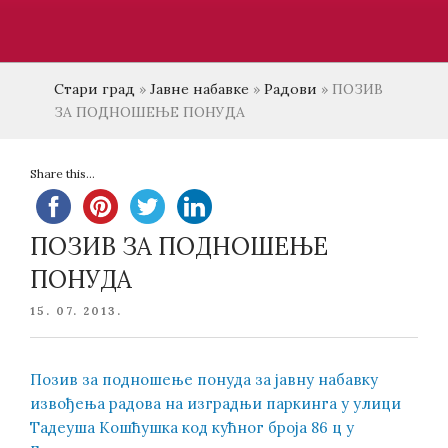
Стари град
»
Јавне набавке
»
Радови
»
ПОЗИВ
ЗА ПОДНОШЕЊЕ ПОНУДА
Share this...
ПОЗИВ ЗА ПОДНОШЕЊЕ
ПОНУДА
POSTED
15. 07. 2013.
ON
Позив за подношење понуда за јавну набавку
извођења радова на изградњи паркинга у улици
Тадеуша Кошћушка код кућног броја 86 ц у