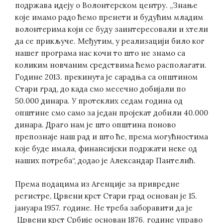
подржава идеју о Волонтерском центру. „Знање
које имамо радо ћемо пренети и будућим младим
волонтерима који се буду заинтересовали и хтели
да се прикључе. Међутим, у реализацији било ког
нашег програма нас кочи то што не знамо са
коликим новчаним средствима ћемо располагати.
Године 2013. прекинута је сарадња са општином
Стари град, до када смо месечно добијали по
50.000 динара. У протеклих седам година од
општине смо само за један пројекат добили 40.000
динара. Драго нам је што општина поново
препознаје наш рад и што ће, према могућностима
које буде имала, финансијски подржати неке од
наших потреба“, додао је Александар Пантелић.
Према подацима из Агенције за привредне
регистре, Црвени крст Стари град основан је 15.
јануара 1957. године. Не треба заборавити да је
Црвени крст Србије основан 1876. године управо