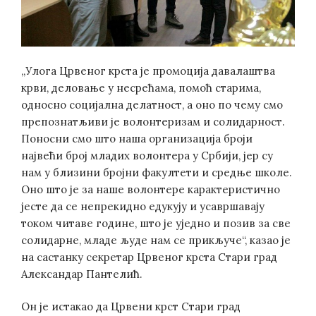
„Улога Црвеног крста је промоција давалаштва
крви, деловање у несрећама, помоћ старима,
односно социјална делатност, а оно по чему смо
препознатљиви је волонтеризам и солидарност.
Поносни смо што наша организација броји
највећи број младих волонтера у Србији, јер су
нам у близини бројни факултети и средње школе.
Оно што је за наше волонтере карактеристично
јесте да се непрекидно едукују и усавршавају
током читаве године, што је уједно и позив за све
солидарне, младе људе нам се прикључе“, казао је
на састанку секретар Црвеног крста Стари град
Александар Пантелић.
Он је истакао да Црвени крст Стари град