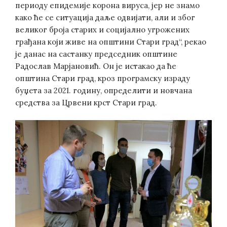
периоду епидемије корона вируса, јер не знамо
како ће се ситуација даље одвијати, али и због
великог броја старих и социјално угрожених
грађана који живе на општини Стари град“, рекао
је данас на састанку председник општине
Радослав Марјановић. Он је истакао да ће
општина Стари град, кроз програмску израду
буџета за 2021. годину, определити и новчана
средства за Црвени крст Стари град.