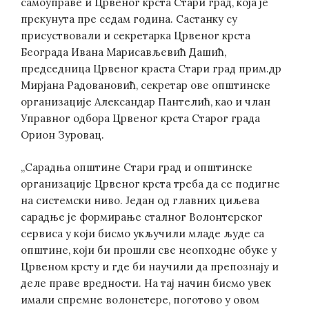
самоуправе и Црвеног крста Стари град, која је
прекунута пре седам година. Састанку су
присуствовали и секретарка Црвеног крста
Београда Ивана Марисављевић Дашић,
председница Црвеног краста Стари град прим.др
Мирјана Радовановић, секретар ове општинске
организације Александар Пантелић, као и члан
Управног одбора Црвеног крста Старог града
Орион Зуровац.
„Сарадња општине Стари град и општинске
организације Црвеног крста треба да се подигне
на системски ниво. Један од главних циљева
сарадње је формирање сталног Волонтерског
сервиса у који бисмо укључили младе људе са
општине, који би прошли све неопходне обуке у
Црвеном крсту и где би научили да препознају и
деле праве вредности. На тај начин бисмо увек
имали спремне волонетере, поготово у овом