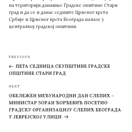
на територији данашње Градске општине Стари
град и да се и данас седиште Црвеног крста
Србије и Црвеног крста Београда налазе у
централној градској општини.
Post
Previous
PREVIOUS
navigation
Post
ПЕТА СЕДНИЦА СКУПШТИНЕ ГРАДСКЕ
ОПШТИНЕ СТАРИ ГРАД
Next
NEXT
Post
ОБЕЛЕЖЕН МЕЂУНАРОДНИ ДАН СЛЕПИХ –
МИНИСТАР ЗОРАН ЂОРЂЕВИЋ ПОСЕТИО
ГРАДСКУ ОРГАНИЗАЦИЈУ СЛЕПИХ БЕОГРАДА
У ЈЕВРЕЈСКОЈ УЛИЦИ