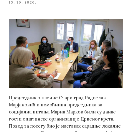
POSTED
13. 10. 2020.
ON
Председник општине Стари град Радослав
Марјановић и помоћница председника за
социјална питања Мариа Марков били су данас
гости општинске организације Црвеног крста.
Повод за посету био је наставак сарадње локалне