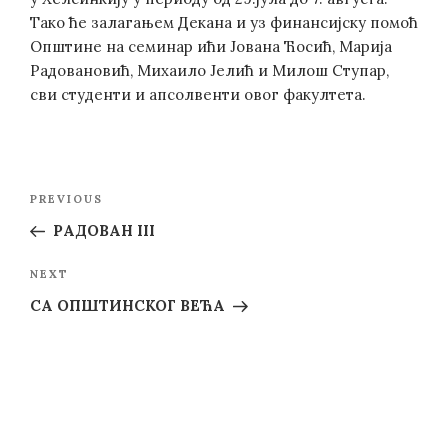
Тако ће залагањем Декана и уз финансијску помоћ
Општине на семинар ићи Јована Ћосић, Марија
Радовановић, Михаило Јелић и Милош Ступар,
сви студенти и апсолвенти овог факултета.
Post
Previous
PREVIOUS
navigation
Post
РАДОВАН III
Next
NEXT
Post
СА ОПШТИНСКОГ ВЕЋА