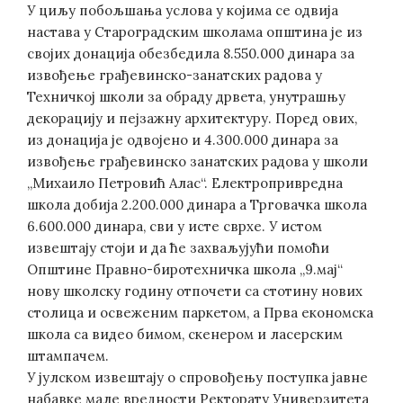
У циљу побољшања услова у којима се одвија
настава у Староградским школама општина је из
својих донација обезбедила 8.550.000 динара за
извођење грађевинско-занатских радова у
Техничкој школи за обраду дрвета, унутрашњу
декорацију и пејзажну архитектуру. Поред ових,
из донација је одвојено и 4.300.000 динара за
извођење грађевинско занатских радова у школи
„Михаило Петровић Алас“. Електропривредна
школа добија 2.200.000 динара а Трговачка школа
6.600.000 динара, сви у исте сврхе. У истом
извештају стоји и да ће захваљујући помоћи
Општине Правно-биротехничка школа „9.мај“
нову школску годину отпочети са стотину нових
столица и освеженим паркетом, а Прва економска
школа са видео бимом, скенером и ласерским
штампачем.
У јулском извештају о спровођењу поступка јавне
набавке мале вредности Ректорату Универзитета