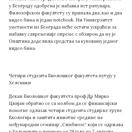
у Београду одобрена је набавка пет рачунара,
Филозофском факултету су припала два, као и два
видео бима и један notebook. Ни Универзитет
уметности из Београда неће остати ускраћен за
набавку савременије опреме с обзиром да му је
Општина доделила средства за куповину једног
видео бима.
Четири студента Биолошког факултета путују у
Хелсинки
Декан Биолошког факултета проф.Др Мирко
Цвијан обратио се са молбом да се финансијски
помогне одлазак четири студента студијске групе
Екологија и заштита животне средине на
међународни семинар „Симбиозе“ који се одржава
у Хелсинкију у периоду од 29.јула до 7. августа.