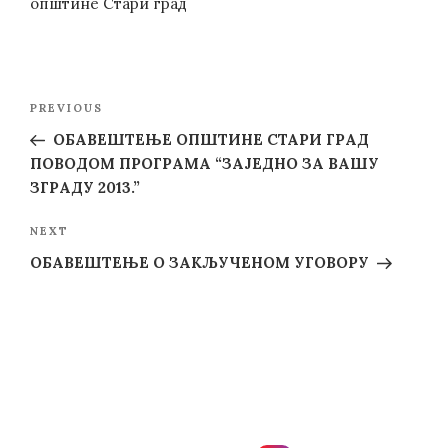
општине Стари град
Post
Previous
PREVIOUS
navigation
Post
ОБАВЕШТЕЊЕ ОПШТИНЕ СТАРИ ГРАД
ПОВОДОМ ПРОГРАМА “ЗАЈЕДНО ЗА ВАШУ
ЗГРАДУ 2013.”
Next
NEXT
Post
ОБАВЕШТЕЊЕ О ЗАКЉУЧЕНОМ УГОВОРУ