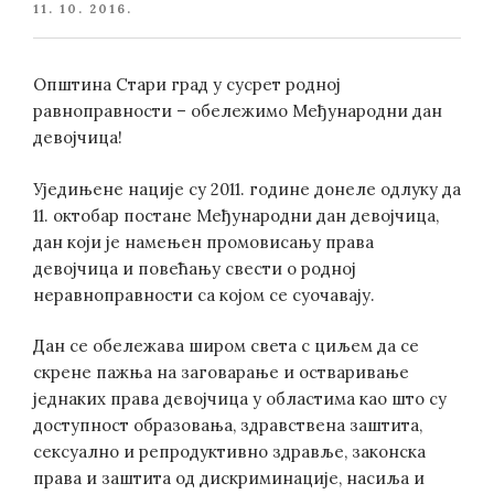
POSTED
11. 10. 2016.
ON
Општина Стари град у сусрет родној
равноправности – обележимо Међународни дан
девојчица!
Уједињене нације су 2011. године донеле одлуку да
11. октобар постане Међународни дан девојчица,
дан који је намењен промовисању права
девојчица и повећању свести о родној
неравноправности са којом се суочавају.
Дан се обележава широм света с циљем да се
скрене пажња на заговарање и остваривање
једнаких права девојчица у областима као што су
доступност образовања, здравствена заштита,
сексуално и репродуктивно здравље, законска
права и заштита од дискриминације, насиља и