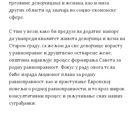
трговине девојчицама и женама, као и низа
других области од значаја из социо-економске
сфере.
С тим у вези, како би предузела додатне напоре
да унапреди квалитет живота девојчица и жена на
Старом граду, са жељом да све девојчице израсту
у равноправне и друштвено остварене жене,
општина најављује процес формирања Савета за
родну равноправност. Фокус у раду овога тела
биће израда Акционог плана за родну
равноправност, као и приступање Европској
повељи о родној равноправности, и то кроз широк
консултативни процес и укључивање свих наших
суграђанки.