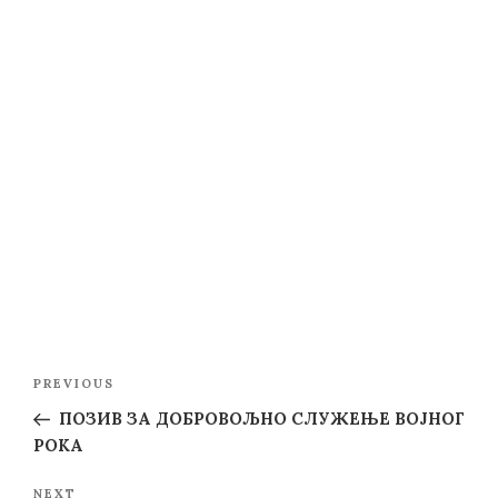
Post
Previous
PREVIOUS
navigation
Post
ПОЗИВ ЗА ДОБРОВОЉНО СЛУЖЕЊЕ ВОЈНОГ
РОКА
Next
NEXT