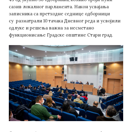
сазив локалног парламента. Након усвајања
записника са претходне седнице одборници
су разматрали 10 тачака Дневног реда и усвојили
одлуке и решења важна за несметано
функционисање Градске општине Стари град.