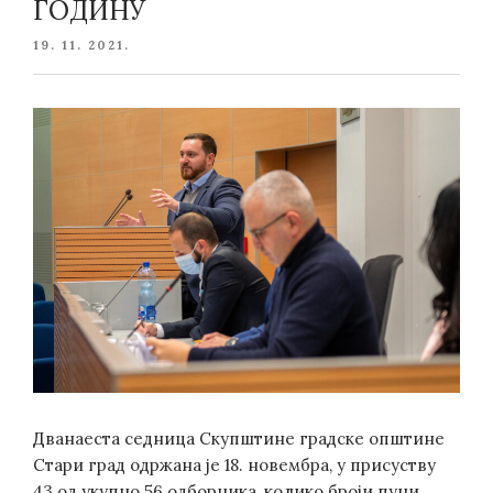
ГОДИНУ
POSTED
19. 11. 2021.
ON
Дванаеста седница Скупштине градске општине
Стари град одржана је 18. новембра, у присуству
43 од укупно 56 одборника, колико броји пуни