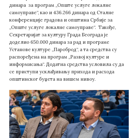
динара за програм „Опште услуге локалне
самоуправе“, као и 436.266 динара од Сталне
конференције градова и општина Србије за
„Опште услуге локалне самоуправе“. Такође,
Секретаријат за културу Града Београда је
доделио 650.000 динара за рад и програме
Установе културе „Пароброд“, а та средства су
распоређена на програм „Развој културе и
информисања“. Додатна средства условила су да
се приступи усклађивању прихода и расхода
општинског буџета на вишем нивоу.