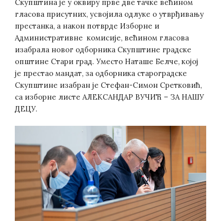
Скупштина је у оквиру прве две тачке већином
гласова присутних, усвојила одлуке о утврђивању
престанка, а након потврде Изборне и
Административне комисије, већином гласова
изабрала новог одборника Скупштине градске
општине Стари град. Уместо Наташе Белче, којој
је престао мандат, за одборника староградске
Скупштине изабран је Стефан-Симон Сретковић,
са изборне листе АЛЕКСАНДАР ВУЧИЋ – ЗА НАШУ
ДЕЦУ.