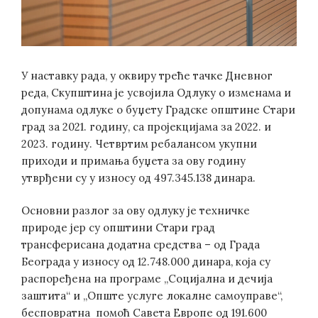
У наставку рада, у оквиру треће тачке Дневног
реда, Скупштина је усвојила Одлуку о изменама и
допунама одлуке о буџету Градске општине Стари
град за 2021. годину, са пројекцијама за 2022. и
2023. годину. Четвртим ребалансом укупни
приходи и примања буџета за ову годину
утврђени су у износу од 497.345.138 динара.
Основни разлог за ову одлуку је техничке
природе јер су општини Стари град
трансферисана додатна средства – од Града
Београда у износу од 12.748.000 динара, која су
распоређена на програме „Социјална и дечија
заштита“ и „Опште услуге локалне самоуправе“,
бесповратна помоћ Савета Европе од 191.600