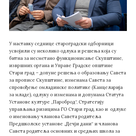
У наставку седнице староградски одборници
усвојили су неколико одлука и решења која су
битна за несметано функционисање Скупштине,
извршних органа и Управе Градске општине
Стари град – допуне решења о образовању Савета
за прописе Скупштине, изменама Савета за
спровођење омладинске политике (Канцеларија
за младе), одлуку о изменама и допунама Статута
Установе културе „Пароброд“, Стратегију
управљања ризицима ГО Стари град, као и одлуке
о именовању чланова Савета родитеља
Предшколске установе „Дечји дани“ и чланова
Савета родитеља основних и средњих школа за