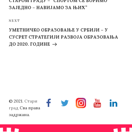
СТАРОМ ГРАДУ – “СПОРТОМ СЕ БОРИМО
ЗАЈЕДНО – НАВИЈАМО ЗА ЊИХ”
Next
NEXT
Post
УМЕТНИЧКО ОБРАЗОВАЊЕ У СРБИЈИ – У
СУСРЕТ СТРАТЕГИЈИ РАЗВОЈА ОБРАЗОВАЊА
ДО 2020. ГОДИНЕ
© 2021.
Стари
Facebook
Twitter
Instragram
Youtube
Linkedin
град
Сва права
задржана.