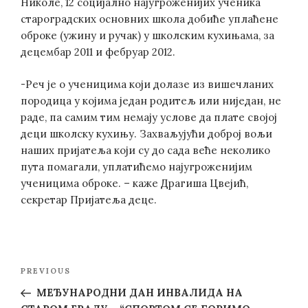
Николе, 12 социјално најугроженијих ученика
староградских основних школа добиће уплаћене
оброке (ужину и ручак) у школским кухињама, за
децембар 2011 и фебруар 2012.
-Реч је о ученицима који долазе из вишечланих
породица у којима један родитељ или ниједан, не
раде, па самим тим немају услове да плате својој
деци школску кухињу. Захваљујући доброј вољи
наших пријатеља који су до сада веће неколико
пута помагали, уплатићемо најугроженијим
ученицима оброке. – каже Драгиша Цвејић,
секретар Пријатеља деце.
Post
Previous
PREVIOUS
navigation
Post
МЕЂУНАРОДНИ ДАН ИНВАЛИДА НА