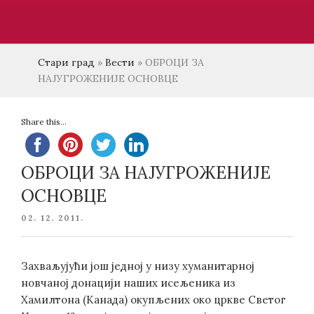
Стари град
»
Вести
»
ОБРОЦИ ЗА
НАЈУГРОЖЕНИЈЕ ОСНОВЦЕ
Share this...
ОБРОЦИ ЗА НАЈУГРОЖЕНИЈЕ
ОСНОВЦЕ
POSTED
02. 12. 2011.
ON
Захваљујући још једној у низу хуманитарној
новчаној донацији наших исељеника из
Хамилтона (Канада) окупљених око цркве Светог