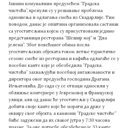
Јавним комуналним предузећем ”Градска
чистоћа”, кренули су у решавање проблема
одношења и одлагања смећа из Скадарлије. Тим
поводом, данас је општина организовала састанак
са угоститељима којем су присуствовали једино
представници ресторана ”Шешир мој” и ”Два
јелена”. Због повећаног обима посла
угоститељских објеката током летње туристичке
сезоне смеће из ресторана и кафића одлагаће се у
посебне канте које је обезбедила ”Градска
чистоћа” захваљујући посебној ангажованости и
директора овог предузећа господина Драгана
Игњатовића. До сада су се отпаци односили у
оближње контејнере у Јевремовој и Француској
улици, али од данас ће угоститељи у Скадарлији
добити своје канте које ће морати да држе у
оквиру свог објекта, а камиони ”Градске чистоће”
биће задужени да их сваког јутра у 7:30 часова
празне. За ове потребе обезбеђено је 33 канте