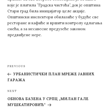
које је платила ”Градска чистоћа”, док је општина
Стари град била иницијатор целе акције.
Општински инспектори обилазиће у будуће све
ресторане и кафиће и вршити контролу одлагања
смећа, а за несавесне предузеће законом
предвиђене мере.
Post
Previous
PREVIOUS
navigation
Post
УРБАНИСТИЧКИ ПЛАН МРЕЖЕ ЈАВНИХ
ГАРАЖА
Next
NEXT
Post
ОБНОВА БАЗЕНА У СРПЦ „МИЛАН ГАЛЕ
МУШКАТИРОВИЋ“