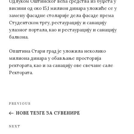
Одлуком Оштинског већа средства из буџета у
висини од око 15,1 милион динара уложиће се у
замену фасадне столарије дела фасаде према
Студентском тргу, рестаурацију и санацију
улазног портала, као и рестаурацију и санацију
балкона.
Општина Стари град је уложила неколико
милиона динарa у обављање просторија
ректората, као и за санацију ове свечане сале
Ректората.
Post
Previous
PREVIOUS
navigation
Post
НОВЕ ТЕЗГЕ ЗА СУВЕНИРЕ
Next
NEXT