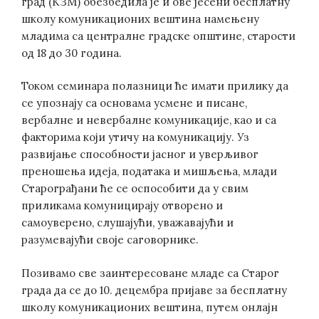
град (КЗМ) обезбедила је и ове јесени бесплатну
школу комуникационих вештина намењену
младима са централне градске општине, старости
од 18 до 30 година.
Током семинара полазници ће имати прилику да
се упознају са основама усмене и писане,
вербалне и невербалне комуникације, као и са
факторима који утичу на комуникацију. Уз
развијање способности јасног и уверљивог
преношења идеја, података и мишљења, млади
Старограђани ће се оспособити да у свим
приликама комуницирају отворено и
самоуверено, слушајући, уважавајући и
разумевајући своје саговорнике.
Позивамо све заинтересоване младе са Старог
града да се до 10. децембра пријаве за бесплатну
школу комуникационих вештина, путем онлајн