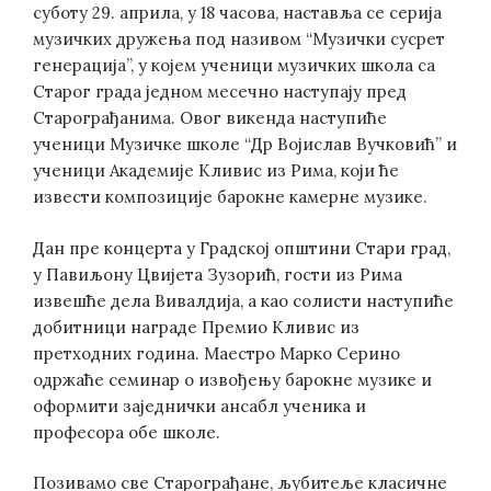
суботу 29. априла, у 18 часова, наставља се серија
музичких дружења под називом “Музички сусрет
генерација”, у којем ученици музичких школа са
Старог града једном месечно наступају пред
Старограђанима. Овог викенда наступиће
ученици Музичке школе “Др Војислав Вучковић” и
ученици Академије Кливис из Рима, који ће
извести композиције барокне камерне музике.
Дан пре концерта у Градској општини Стари град,
у Павиљону Цвијета Зузорић, гости из Рима
извешће дела Вивалдија, а као солисти наступиће
добитници награде Премио Кливис из
претходних година. Маестро Марко Серино
одржаће семинар о извођењу барокне музике и
оформити заједнички ансабл ученика и
професора обе школе.
Позивамо све Старограђане, љубитеље класичне