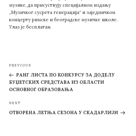
музике, да присуствују специјалном издању
„Музичког сусрета генерација“ и заједничком
концерту римске и београдске музичке школе.
Улаз је бесплатан.
Post
Previous
PREVIOUS
navigation
Post
РАНГ ЛИСТА ПО КОНКУРСУ ЗА ДОДЕЛУ
БУЏЕТСКИХ СРЕДСТАВА ИЗ ОБЛАСТИ
ОСНОВНОГ ОБРАЗОВАЊА
Next
NEXT
Post
ОТВОРЕНА ЛЕТЊА СЕЗОНА У СКАДАРЛИЈИ