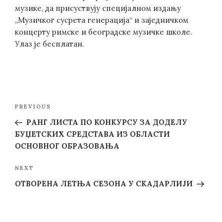
музике, да присуствују специјалном издању
„Музичког сусрета генерација“ и заједничком
концерту римске и београдске музичке школе.
Улаз је бесплатан.
Post
Previous
PREVIOUS
navigation
Post
РАНГ ЛИСТА ПО КОНКУРСУ ЗА ДОДЕЛУ
БУЏЕТСКИХ СРЕДСТАВА ИЗ ОБЛАСТИ
ОСНОВНОГ ОБРАЗОВАЊА
Next
NEXT
Post
ОТВОРЕНА ЛЕТЊА СЕЗОНА У СКАДАРЛИЈИ