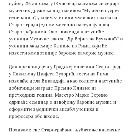
суботу 29. априла, у 18 часова, наставља се серија
музичких дружења под називом “Музички сусрет
генерација”, у којем ученици музичких школа са
Старог града једном месечно наступају пред
Старограђанима. Овог викенда наступиће
ученици Музичке школе “Др Војислав Вучковић” и
ученици Академије Кливис из Рима, који ће
извести композиције барокне камерне музике.
Дан пре концерта у Градској општини Стари град,
у Павиљону Цвијета Зузорић, гости из Рима
извешће дела Вивалдија, а као солисти наступиће
добитници награде Премио Кливис из
претходних година. Маестро Марко Серино
одржаће семинар о извођењу барокне музике и
оформити заједнички ансабл ученика и
професора обе школе.
Позивамо све Старограђане, љубитеље класичне