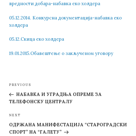
вредности добара-набавка еко холдера
05.12.2014. Конкурсна документација-набавка еко
холдера
05.12.Скица еко холдера
19.01.2015.Обавештење о закљученом уговору
Post
Previous
PREVIOUS
navigation
Post
НАБАВКА И УГРАДЊА ОПРЕМЕ ЗА
ТЕЛЕФОНСКУ ЦЕНТРАЛУ
Next
NEXT
Post
ОДРЖАНА МАНИФЕСТАЦИЈА “СТАРОГРАДСКИ
СПОРТ” НА “ГАЛЕТУ”