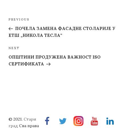
Post
Previous
PREVIOUS
navigation
Post
ПОЧЕЛА ЗАМЕНА ФАСАДНЕ СТОЛАРИЈЕ У
ЕТШ „НИКОЛА ТЕСЛА“
Next
NEXT
Post
ОПШТИНИ ПРОДУЖЕНА ВАЖНОСТ ISO
СЕРТИФИКАТА
© 2021.
Стари
Facebook
Twitter
Instragram
Youtube
Linkedin
град
Сва права