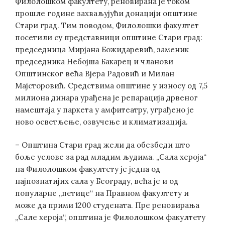
Филолошком факултету, реновирана је током
прошле године захваљујући донацији општине
Стари град. Тим поводом, Филолошки факултет
посетили су представници општине Стари град:
председница Мирјана Божидаревић, заменик
председника Небојша Бакарец и чланови
Општинског већа Вјера Радовић и Милан
Мајсторовић. Средствима општине у износу од 7,5
милиона динара урађена је репарација дрвеног
намештаја у паркета у амфитеатру, уграђено је
ново осветљење, озвучење и климатизација.
– Општина Стари град жели да обезбеди што
боље услове за рад младим људима. „Сала хероја“
на Филолошком факултету је једна од
најпознатијих сала у Београду, већа је и од
популарне „петице“ на Правном факултету и
може да прими 1200 студената. Пре реновирања
„Сале хероја“, општина је Филолошком факултету