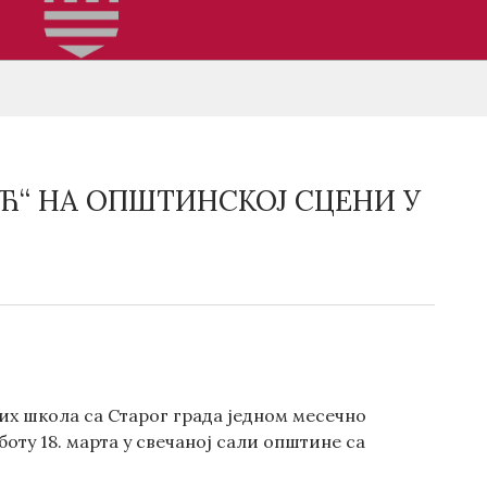
Ћ“ НА ОПШТИНСКОЈ СЦЕНИ У
их школа са Старог града једном месечно
оту 18. марта у свечаној сали општине са