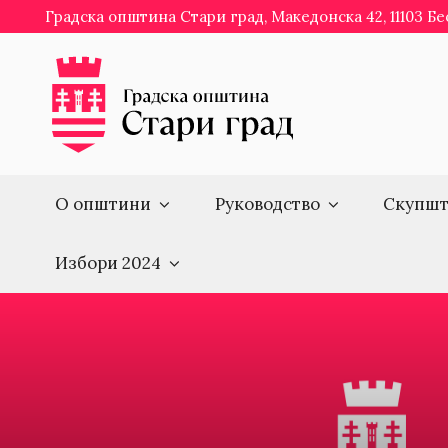
Skip
Градска општина Стари град, Македонска 42, 11103 Б
to
content
О општини
Руководство
Скупшт
Избори 2024