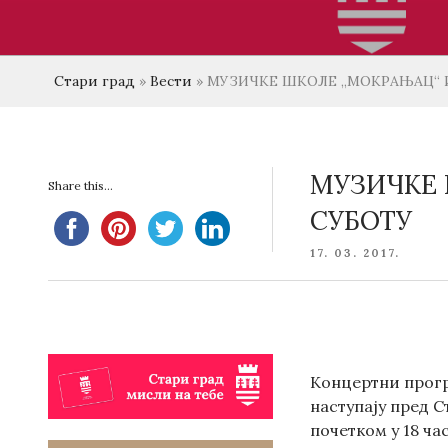
Стари град
»
Вести
»
МУЗИЧКЕ ШКОЛЕ „МОКРАЊАЦ“ И
МУЗИЧКЕ 
Share this...
СУБОТУ
POSTED
17. 03. 2017.
ON
Концертни прогр
наступају пред С
почетком у 18 ча