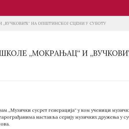
 „ВУЧКОВИЋ“ НА ОПШТИНСКОЈ СЦЕНИ У СУБОТУ
ШКОЛЕ „МОКРАЊАЦ“ И „ВУЧКОВИ
ам „Музички сусрет генерација“ у ком ученици музичк
тарограђанима наставља серију музичких дружења у суб
сова.