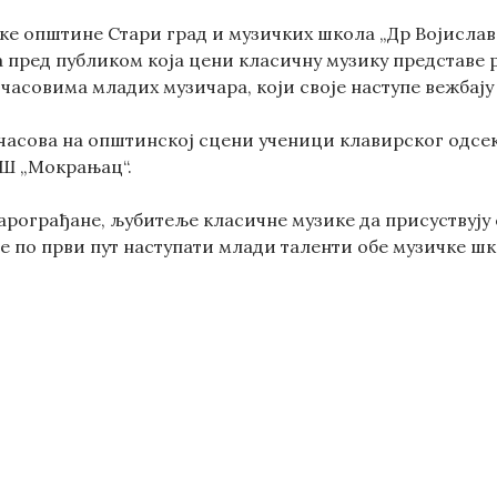
ке општине Стари град и музичких школа „Др Војисла
 пред публиком која цени класичну музику представе р
 часовима младих музичара, који своје наступе вежбају
8 часова на општинској сцени ученици клавирског одсек
Ш „Мокрањац“.
арограђане, љубитеље класичне музике да присуствују
ће по први пут наступати млади таленти обе музичке шко