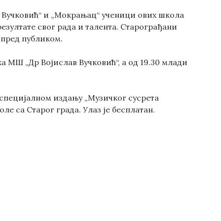
в Вучковић“ и „Мокрањац“ ученици ових школа
езултате свог рада и талента. Старограђани
 пред публиком.
а МШ „Др Војислав Вучковић“, а од 19.30 млади
 специјалном издању „Музичког сусрета
ле са Старог града. Улаз је бесплатан.