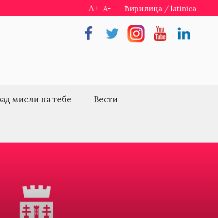
A+
A-
ћирилица
/
latinica
Facebook
Twitter
Instragram
Youtube
Linkedin
рад мисли на тебе
Вести