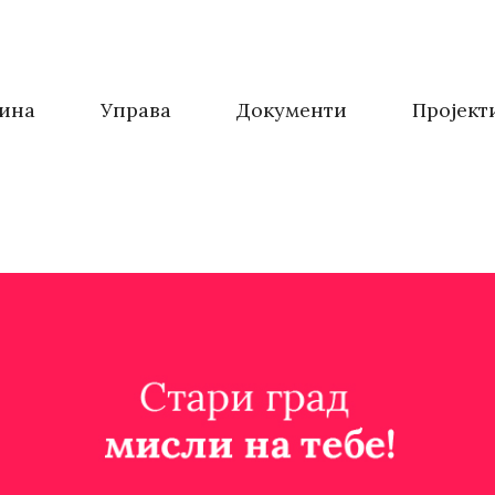
ина
Управа
Документи
Пројект