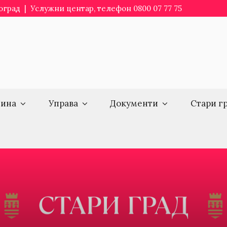
еоград | Услужни центар, телефон 0800 07 77 75
ина
Управа
Документи
Стари г