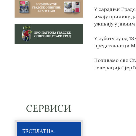
У сарадњи Градс
имају прилику да
уживају у јавним
У суботу су од 1
представници М
Позивамо све Ст
генерација“ јер 
СЕРВИСИ
БЕСПЛАТНА