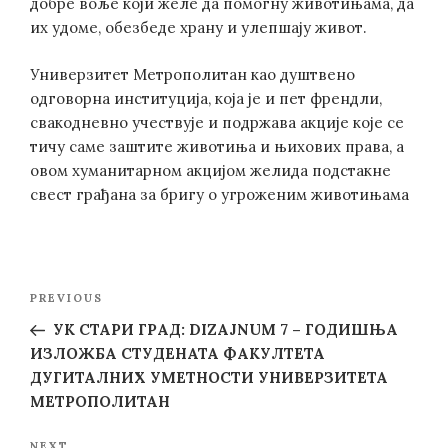
добре воље који желе да помогну животињама, да
их удоме, обезбеде храну и улепшају живот.
Универзитет Метрополитан као душтвено
одговорна институција, која је и пет френдли,
свакодневно учествује и подржава акције које се
тичу саме заштите животиња и њихових права, а
овом хуманитарном акцијом желида подстакне
свест грађана за бригу о угроженим животињама
Post
Previous
PREVIOUS
navigation
Post
УК СТАРИ ГРАД: DIZAJNUM 7 – ГОДИШЊА
ИЗЛОЖБА СТУДЕНАТА ФАКУЛТЕТА
ДУГИТАЛНИХ УМЕТНОСТИ УНИВЕРЗИТЕТА
МЕТРОПОЛИТАН
NEXT