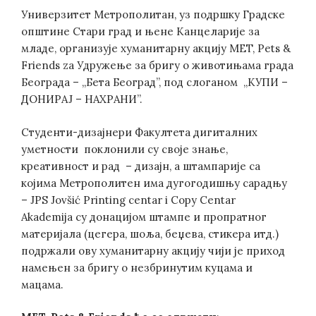
Универзитет Метрополитан, уз подршку Градске
општине Стари град и њене Канцеларије за
младе, организује хуманитарну акцију MET, Pets &
Friends za Удружење за бригу о животињама града
Београда – „Бета Београд”, под слоганом „КУПИ –
ДОНИРАЈ – НАХРАНИ”.
Студенти-дизајнери Факултета дигиталних
уметности поклонили су своје знање,
креативност и рад – дизајн, а штампарије са
којима Метрополитен има дугогодишњу сарадњу
– JPS Jovšić Printing centar i Copy Centar
Akademija су донацијом штампе и пропратног
материјала (цегера, шоља, беџева, стикера итд.)
подржали ову хуманитарну акцију чији је приход
намењен за бригу о незбринутим куцама и
мацама.