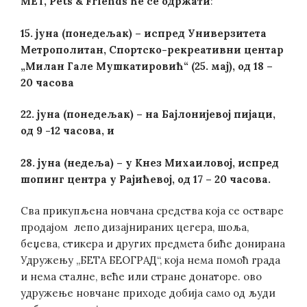
MET, Pets & Friends ће се одржати
:
15. јуна (понедељак) – испред Универзитета
Метрополитан, Спортско-рекреативни центар
„Милан Гале Мушкатировић“ (25. мај), од 18 –
20 часова
22. јуна (понедељак) – на Бајлонијевој пијаци,
од 9 -12 часова, и
28. јуна (недеља) – у Кнез Михаиловој, испред
шопинг центра у Рајићевој, од 17 – 20 часова.
Сва прикупљена новчана средства која се остваре
продајом лепо дизајнираних цегера, шоља,
беџева, стикера и других предмета биће донирана
Удружењу „БЕТА БЕОГРАД“, која нема помоћ града
и нема сталне, веће или стране донаторе. ово
удружење новчане приходе добија само од људи