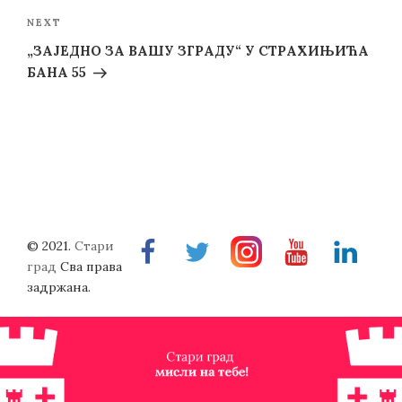
Next
NEXT
Post
„ЗАЈЕДНО ЗА ВАШУ ЗГРАДУ“ У СТРАХИЊИЋА
БАНА 55
© 2021.
Стари
Facebook
Twitter
Instragram
Youtube
Linkedin
град
Сва права
задржана.