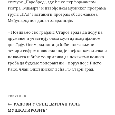
културе „Пароброд“, где ће се перформансом
театра „Мимарт“ и извођењем музичког програма
групе „КАЛ“ наставити програм обележавања
Међународног дана толеранције.
– Позивамо све грађане Старог града да дођу на
дружење и учествују овом мултидимедијалном
догађају. Осим радионица биће постављене
четири софре: православна, јеврејска, католичка и
исламска и биће то прилика да покажемо колико
треба да будемо толерантни – поручио је Ристо
Рацо, члан Општинског већа ГО Стари град.
Post
Previous
PREVIOUS
navigation
Post
РАДОВИ У СРПЦ „МИЛАН ГАЛЕ
МУШКАТИРОВИЋ“