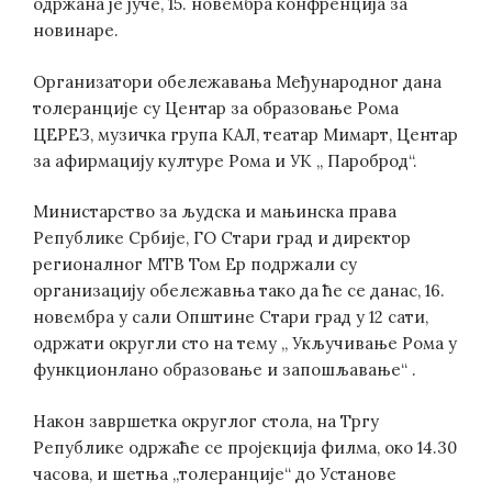
одржана je јуче, 15. новембра конфренција за
новинаре.
Организатори обележавања Међународног дана
толеранције су Центар за образовање Рома
ЦЕРЕЗ, музичка група КАЛ, театар Мимарт, Центар
за афирмацију културе Рома и УК „ Пароброд“.
Министарство за људска и мањинска права
Републике Србије, ГО Стари град и директор
регионалног МТВ Том Ер подржали су
организацију обележавња тако да ће се данас, 16.
новембра у сали Општине Стари град у 12 сати,
одржати округли сто на тему „ Укључивање Рома у
функционлано образовање и запошљавање“ .
Након завршетка округлог стола, на Тргу
Републике одржаће се пројeкција филма, око 14.30
часова, и шетња „толеранције“ до Установе