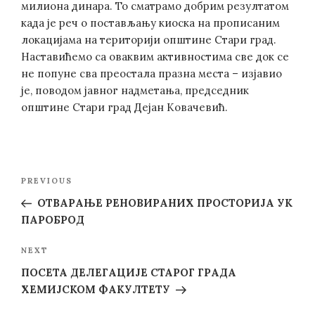
милиона динара. То сматрамо добрим резултатом
када је реч о постављању киоска на прописаним
локацијама на територији општине Стари град.
Наставићемо са оваквим активностима све док се
не попуне сва преостала празна места – изјавио
је, поводом јавног надметања, председник
општине Стари град Дејан Ковачевић.
Post
Previous
PREVIOUS
navigation
Post
ОТВАРАЊЕ РЕНОВИРАНИХ ПРОСТОРИЈА УК
ПАРОБРОД
Next
NEXT
Post
ПОСЕТА ДЕЛЕГАЦИЈЕ СТАРОГ ГРАДА
ХЕМИЈСКОМ ФАКУЛТЕТУ