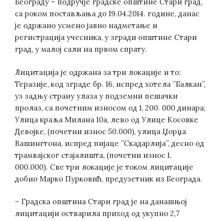
Београду – подручје градске општине Стари град,
са роком постављања до 19.04.2014. године, данас
је одржано усмено јавно надметање и
регистрација учесника, у згради општине Стари
град, у малој сали на првом спрату.
Лицитација је одржана за три локације и то:
Теразије, код зграде бр. 16, испред хотела ”Балкан”,
уз задњу страну улаза у подземни пешачки
пролаз, са почетним износом од 1, 200. 000 динара;
Улица краља Милана 10а, лево од Улице Косовке
Девојке, (почетни износ 50.000), улица Џорџа
Вашингтона, испред пијаце ”Скадарлија”, десно од
трамвајског стајалишта, (почетни износ 1.
000.000). Све три локације је током лицитације
добио Марко Пурковић, предузетник из Београда.
– Градска општина Стари град је на данашњој
лицитацији остварила приход од укупно 2,7