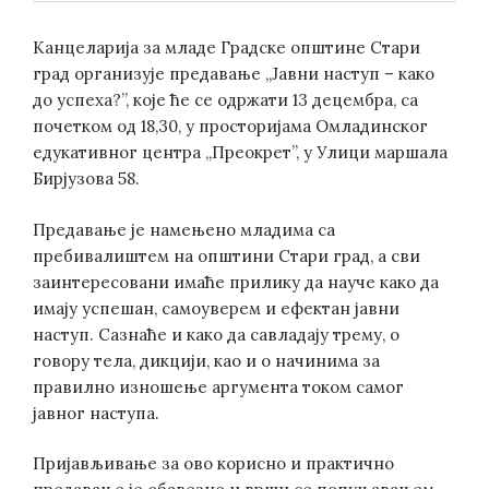
Канцеларија за младе Градске општине Стари
град организује предавање „Јавни наступ – како
до успеха?”, које ће се одржати 13 децембра, са
почетком од 18,30, у просторијама Омладинског
едукативног центра „Преокрет”, у Улици маршала
Бирјузова 58.
Предавање је намењено младима са
пребивалиштем на општини Стари град, а сви
заинтересовани имаће прилику да науче како да
имају успешан, самоуверем и ефектан јавни
наступ. Сазнаће и како да савладају трему, о
говору тела, дикцији, као и о начинима за
правилно изношење аргумента током самог
јавног наступа.
Пријављивање за ово корисно и практично