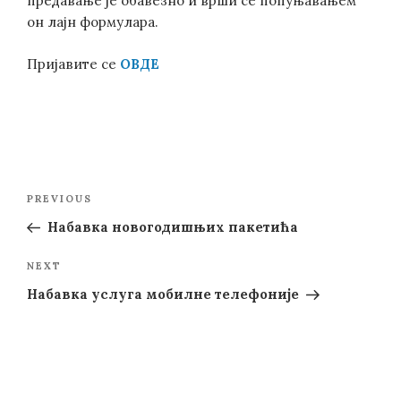
предавање је обавезно и врши се попуњавањем
он лајн формулара.
Пријавите се
ОВДЕ
Post
Previous
PREVIOUS
navigation
Post
Набавка новогодишњих пакетића
Next
NEXT
Post
Набавка услуга мобилне телефоније