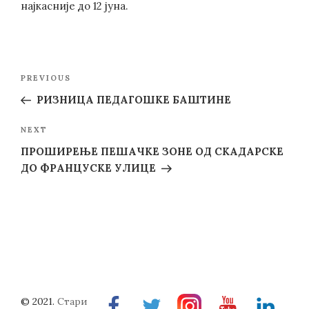
најкасније до 12 јуна.
Post
Previous
PREVIOUS
navigation
Post
РИЗНИЦА ПЕДАГОШКЕ БАШТИНЕ
Next
NEXT
Post
ПРОШИРЕЊЕ ПЕШАЧКЕ ЗОНЕ ОД СКАДАРСКЕ
ДО ФРАНЦУСКЕ УЛИЦЕ
© 2021.
Стари
Facebook
Twitter
Instragram
Youtube
Linkedin