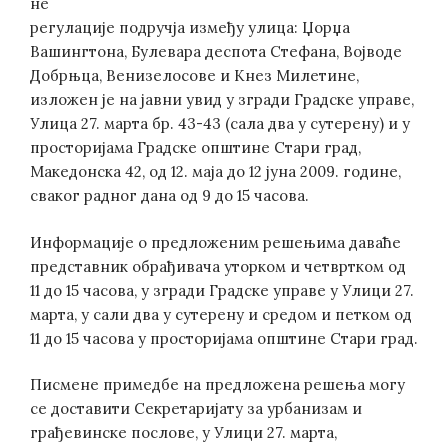
не
регулације подручја између улица: Џорџа
Вашингтона, Булевара деспота Стефана, Војводе
Добрњца, Венизелосове и Кнез Милетине,
изложен је на јавни увид у згради Градске управе,
Улица 27. марта бр. 43-43 (сала два у сутерену) и у
просторијама Градске општине Стари град,
Македонска 42, од 12. маја до 12 јуна 2009. године,
сваког радног дана од 9 до 15 часова.
Информације о предложеним решењима даваће
представник обрађивача уторком и четвртком од
11 до 15 часова, у згради Градске управе у Улици 27.
марта, у сали два у сутерену и средом и петком од
11 до 15 часова у просторијама општине Стари град.
Писмене примедбе на предложена решења могу
се доставити Секретаријату за урбанизам и
грађевинске послове, у Улици 27. марта,