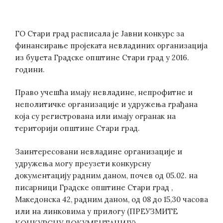
ГО Стари град расписала је Јавни конкурс за
финансирање пројеката невладиних организација
из буџета Градске општине Стари град у 2016.
години.
Право учешћа имају невладине, непрофитне и
неполитичке организације и удружења грађана
која су регистрована или имају огранак на
територији општине Стари град.
Заинтересовани невладине организације и
удружења могу преузети конкурсну
документацију радним даном, почев од 05.02. на
писарници Градске општине Стари град ,
Македонска 42, радним даном, од 08 до 15,30 часова
или на линковима у прилогу (ПРЕУЗМИТЕ