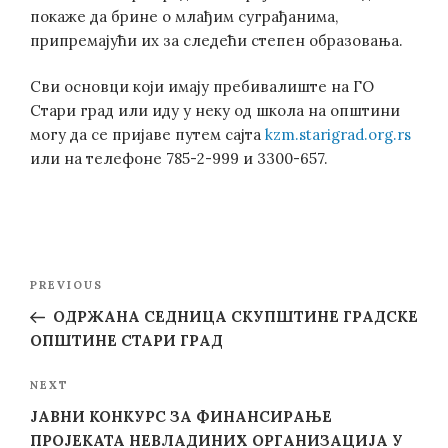
покаже да брине о млађим суграђанима,
припремајући их за следећи степен образовања.
Сви основци који имају пребивалиште на ГО
Стари град или иду у неку од школа на општини
могу да се пријаве путем сајта
kzm.starigrad.org.rs
или на телефоне 785-2-999 и 3300-657.
Post
Previous
PREVIOUS
navigation
Post
ОДРЖАНА СЕДНИЦА СКУПШТИНЕ ГРАДСКЕ
ОПШТИНЕ СТАРИ ГРАД
Next
NEXT
Post
JАВНИ КОНКУРС ЗА ФИНАНСИРАЊЕ
ПРОЈЕКАТА НЕВЛАДИНИХ ОРГАНИЗАЦИЈА У