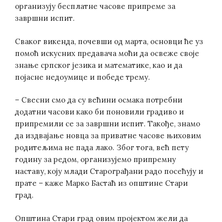
организују бесплатне часове припреме за
завршни испит.
Сваког викенда, почевши од марта, основци ће уз
помоћ искусних предавача моћи да освеже своје
знање српског језика и математике, као и да
појасне недоумице и победе трему.
– Свесни смо да су већини осмака потребни
додатни часови како би поновили градиво и
припремили се за завршни испит. Такође, знамо
да издвајање новца за приватне часове њиховим
родитељима не пада лако. Због тога, већ пету
годину за редом, организујемо припремну
наставу, коју млади Старограђани радо посећују и
прате – каже Марко Бастаћ из општине Стари
град.
Општина Стари град овим пројектом жели да