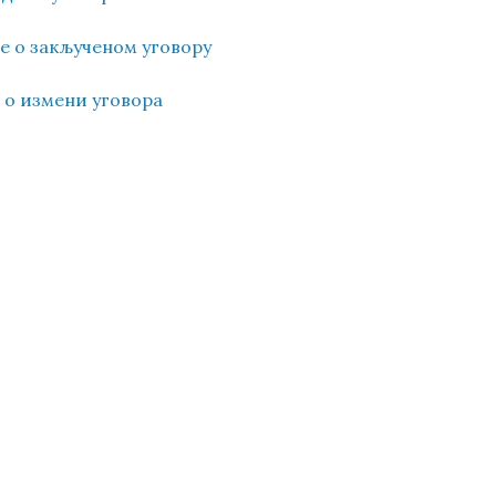
ње о закљученом уговору
ка о измени уговора