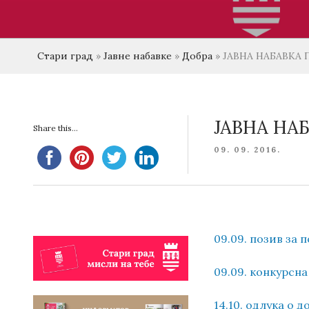
Стари град
»
Јавне набавке
»
Добра
»
ЈАВНА НАБАВКА
ЈАВНА НА
Share this...
POSTED
09. 09. 2016.
ON
09.09. позив за
09.09. конкурсн
14.10. одлука о 