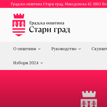
Skip
Градска општина Стари град, Македонска 42, 11103 Б
to
content
О општини
Руководство
Скупшт
Избори 2024