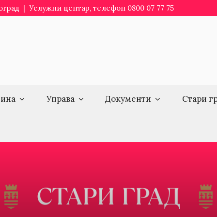
еоград | Услужни центар, телефон 0800 07 77 75
ина
Управа
Документи
Стари г