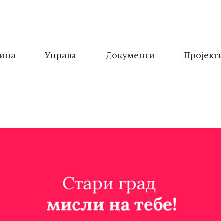
ина
Управа
Документи
Пројект