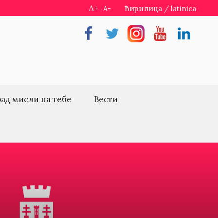
A+
A-
ћирилица
/
latinica
Facebook
Twitter
Instragram
Youtube
Linkedin
рад мисли на тебе
Вести