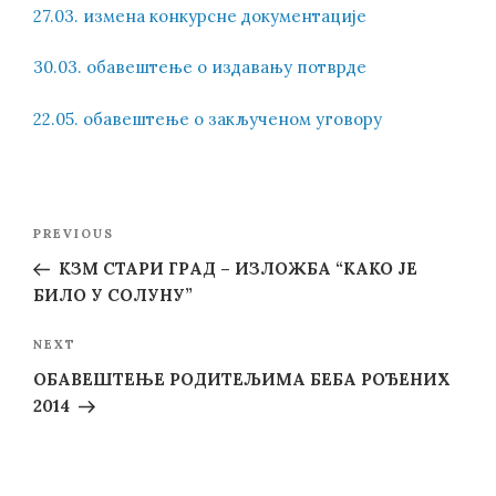
27.03. измена конкурсне документације
30.03. обавештење о издавању потврде
22.05. обавештење о закљученом уговору
Post
Previous
PREVIOUS
navigation
Post
КЗМ СТАРИ ГРАД – ИЗЛОЖБА “КАКО ЈЕ
БИЛО У СОЛУНУ”
Next
NEXT
Post
ОБАВЕШТЕЊЕ РОДИТЕЉИМА БЕБА РОЂЕНИХ
2014