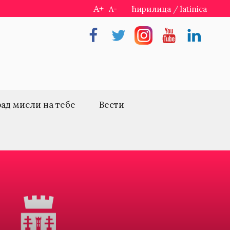
A+
A-
ћирилица
/
latinica
Facebook
Twitter
Instragram
Youtube
Linkedin
рад мисли на тебе
Вести