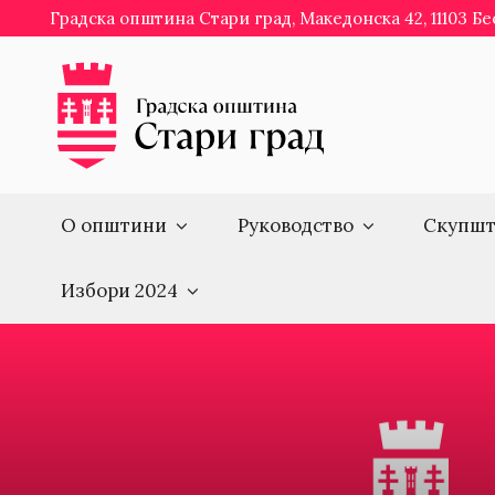
Skip
Градска општина Стари град, Македонска 42, 11103 Б
to
content
О општини
Руководство
Скупшт
Избори 2024