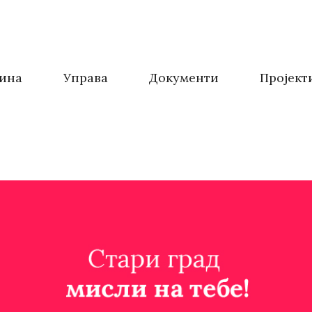
ина
Управа
Документи
Пројект