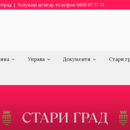
еоград | Услужни центар, телефон 0800 07 77 75
ина
Управа
Документи
Стари г