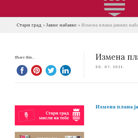
Стари град
»
Јавне набавке
»
Измена плана јавних наба
Измена пла
Share this...
POSTED
30. 07. 2021.
ON
Измена плана ја