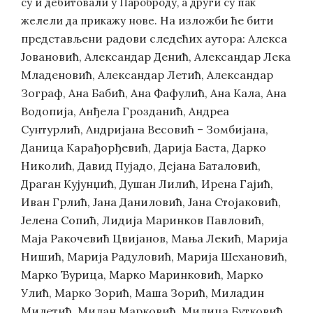
су и дебитовали у Пароброду, а други су пак
На изложби ће бити
желели да прикажу нове.
представљени радови следећих аутора: Алекса
Јовановић, Александар Денић, Александар Лека
Младеновић, Александар Летић, Александар
Зограф, Ана Бабић, Ана Фафулић, Ана Кала, Ана
Водопија, Анђела Грозданић, Андреа
Сунтурлић, Андријана Весовић – Зомбијана,
Даница Карађорђевић, Дарија Баста, Дарко
Николић, Давид Пујадо, Дејана Баталовић,
Драган Кујунџић, Душан Лилић, Ирена Гајић,
Иван Грлић, Јана Даниловић, Јана Стојаковић,
Јелена Сопић, Лидија Маринков Павловић,
Маја Ракочевић Цвијанов, Мања Лекић, Марија
Нишић, Марија Радуловић, Марија Шехановић,
Марко Ђурица, Марко Маринковић, Марко
Улић, Марко Зорић, Маша Зорић, Миладин
Милетић, Милан Марковић, Милица Бутковић,