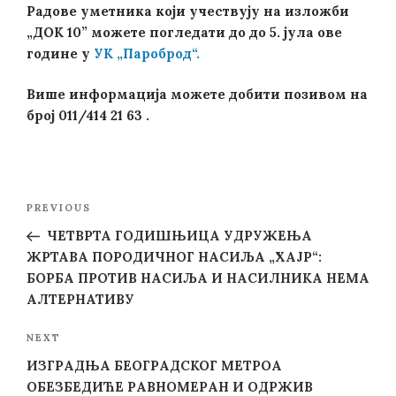
Радове уметника који учествују на изложби
„ДОК 10” можете погледати до до 5. јула ове
године у
УК „Пароброд“.
Више информација можете добити позивом на
број 011/414 21 63 .
Post
Previous
PREVIOUS
navigation
Post
ЧЕТВРТА ГОДИШЊИЦА УДРУЖЕЊА
ЖРТАВА ПОРОДИЧНОГ НАСИЉА „ХАЈР“:
БОРБА ПРОТИВ НАСИЉА И НАСИЛНИКА НЕМА
АЛТЕРНАТИВУ
Next
NEXT
Post
ИЗГРАДЊА БЕОГРАДСКОГ МЕТРОА
ОБЕЗБЕДИЋЕ РАВНОМЕРАН И ОДРЖИВ