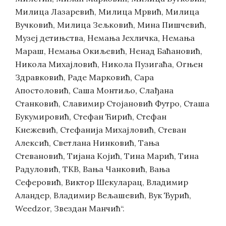
Милица Лазаревић, Милица Мрвић, Милица
Вучковић, Милица Зељковић, Мина Пишчевић,
Музеј детињства, Немања Јехличка, Немања
Мараш, Немања Окиљевић, Ненад Баћановић,
Никола Михајловић, Никола Пузигаћа, Огњен
Здравковић, Раде Марковић, Сара
Апостоловић, Саша Монтиљо, Слађана
Станковић, Славимир Стојановић Футро, Сташа
Букумировић, Стефан Ћирић, Стефан
Кнежевић, Стефанија Михајловић, Стеван
Алексић, Светлана Нинковић, Тања
Стевановић, Тијана Којић, Тина Марић, Тина
Радуловић, ТКВ, Вања Чанковић, Вања
Сеферовић, Виктор Шекуларац, Владимир
Аландер, Владимир Вељашевић, Вук Ђурић,
Weedzor, Звездан Манчић“.