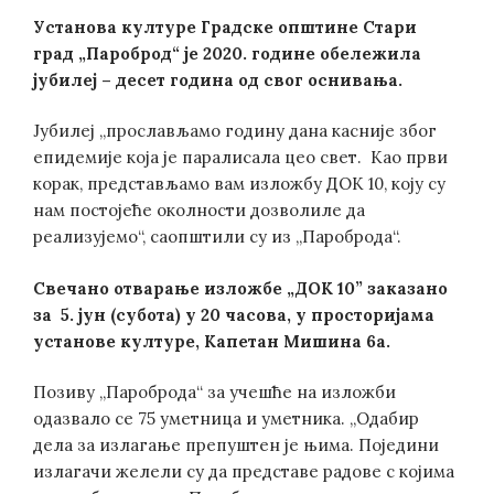
Установа културе Градске општине Стари
град „Пароброд“ је 2020. године обележила
јубилеј – десет година од свог оснивања.
Јубилеј „прослављамо годину дана касније због
епидемије која је паралисала цео свет. Као први
корак, представљамо вам изложбу ДОК 10, коју су
нам постојеће околности дозволиле да
реализујемо“, саопштили су из „Пароброда“.
Свечано отварање изложбе „
ДОК 10”
заказано
за 5. јун (субота) у 20 часова, у просторијама
установе културе, Капетан Мишина 6а.
Позиву „Пароброда“ за учешће на изложби
одазвало се 75 уметница и уметника. „Одабир
дела за излагање препуштен је њима. Поједини
излагачи желели су да представе радове с којима