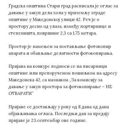
Градска општина Стари град расписала је оглас за
давање у закуп дела хола у приземљу зграде
општине у Македонској улици 42. Реч је о
простору десно од улаза, између портирнице и
степеништа, површине 2,3 са 1,75 метара.
Простор је намењен за постављање фотокопир
апарата и обављање делатности фотокопирања.
Пријава на конкурс подноси се на писарници
општине или препорученом пошиљком на адрeсу
Македонска 42, са назнаком „За комисију за
давање у закуп простора за фотокопирање – НЕ
ОТВАРАТИ”
Пријаве се достављају у року од 8 дана од дана
објављивања огласа. Последњи дан за предају
пријаве је 23.септембар ове године.