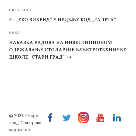
Post
Previous
PREVIOUS
navigation
Post
„ЕКО ВИКЕНД“ У НЕДЕЉУ КОД „ГАЛЕТА”
Next
NEXT
Post
НАБАВКА РАДОВА НА ИНВЕСТИЦИОНОМ
ОДРЖАВАЊУ СТОЛАРИЈЕ ЕЛЕКТРОТЕХНИЧКЕ
ШКОЛЕ “СТАРИ ГРАД”
© 2021.
Стари
Facebook
Twitter
Instragram
Youtube
Linkedin
град
Сва права
задржана.