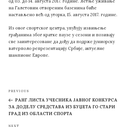
од 03. до 14. августа 2017. године. Летње уживање
на Галетовим отвореним базенима биће
настављено већ од уторка, 15. августа 2017. године.
Из овог спортског центра, упућују извињење
грађанима због кратке паузе у сезони и позивају
све заинтересоване да дођу да подрже јуниорску
ватерполо репрезентацију Србије, актуелне
шампионе Европе.
Post
Previous
PREVIOUS
navigation
Post
РАНГ ЛИСТА УЧЕСНИКА ЈАВНОГ КОНКУРСА
ЗА ДОДЕЛУ СРЕДСТАВА ИЗ БУЏЕТА ГО СТАРИ
ГРАД ИЗ ОБЛАСТИ СПОРТА
Next
NEXT