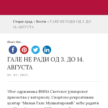
Стари град
»
Вести
»
ГАЛЕ НЕ РАДИ ОД 3. ДО
14. АВГУСТА
Share this...
ГАЛЕ НЕ РАДИ ОД 3. ДО 14.
АВГУСТА
POSTED
31. 07. 2017.
ON
Због одржавања ФИНА Светског јуниорског
првенства у ватерполу, Спортско рекреативни
центар “Милан Гале Мушкатировић” неће радити