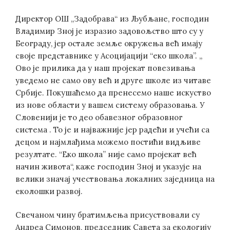
Директор ОШ „Задобрава“ из Љубљане, господин
Владимир Зној је изразио задовољство што су у
Београду, јер остале земље окружења већ имају
своје представнике у Асоцијацији “еко школа”. „
Ово је прилика да у наш пројекат повезивања
уведемо не само ову већ и друге школе из читаве
Србије. Покушаћемо да пренесемо наше искуство
из нове области у вашем систему образовања. У
Словенији је то део обавезног образовног
система . То је и најважније јер радећи и учећи са
децом и најмлађима можемо постићи видљиве
резултате. “Еко школа” није само пројекат већ
начин живота“, каже господин Зној и указује на
велики значај учествовања локалних заједница на
еколошки развој.
Свечаном чину братимљења присуствовали су
Андреа Симонов, председник Савета за екологију