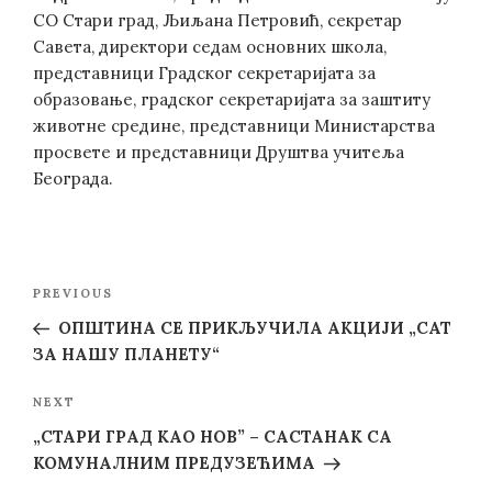
СО Стари град, Љиљана Петровић, секретар
Савета, директори седам основних школа,
представници Градског секретаријата за
образовање, градског секретаријата за заштиту
животне средине, представници Министарства
просвете и представници Друштва учитеља
Београда.
Post
Previous
PREVIOUS
navigation
Post
ОПШТИНА СЕ ПРИКЉУЧИЛА АКЦИЈИ „САТ
ЗА НАШУ ПЛАНЕТУ“
Next
NEXT
Post
„СТАРИ ГРАД КАО НОВ” – САСТАНАК СА
КОМУНАЛНИМ ПРЕДУЗЕЋИМА