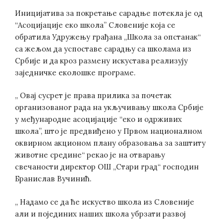
Иницијатива за покретање сарадње потекла је од
“Асоцијације еко школа” Словеније која се
обратила Удружењу грађана „Школа за опстанак“
са жељом да успоставе сарадњу са школама из
Србије и да кроз размену искустава реализују
заједничке еколошке програме.
„ Овај сусрет је права прилика за почетак
организованог рада на укључивању школа Србије
у међународне асоцијације “еко и одрживих
школа”, што је предвиђено у Првом националном
оквирном акционом плану образовања за заштиту
животне средине“ рекао је на отварању
свечаности директор ОШ „Стари град“ господин
Бранислав Вучинић.
„ Надамо се да ће искуство школа из Словеније
али и појединих наших школа убрзати развој