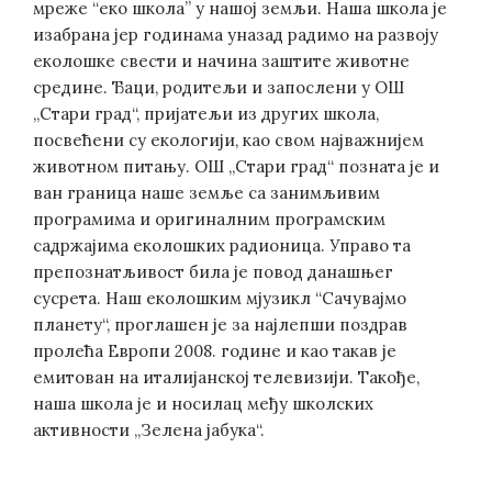
мреже “еко школа” у нашој земљи. Наша школа је
изабрана јер годинама уназад радимо на развоју
еколошке свести и начина заштите животне
средине. Ђаци, родитељи и запослени у ОШ
„Стари град“, пријатељи из других школа,
посвећени су екологији, као свом најважнијем
животном питању. ОШ „Стари град“ позната је и
ван граница наше земље са занимљивим
програмима и оригиналним програмским
садржајима еколошких радионица. Управо та
препознатљивост била је повод данашњег
сусрета. Наш еколошким мјузикл “Сачувајмо
планету“, проглашен је за најлепши поздрав
пролећа Европи 2008. године и као такав је
емитован на италијанској телевизији. Такође,
наша школа је и носилац међу школских
активности „Зелена јабука“.