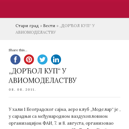
Стари град
»
Вести
»
„ДОРЋОЛ КУП“ У
АВИОМОДЕЛАСТВУ
Share this...
„ДОРЋОЛ КУП“ У
АВИОМОДЕЛАСТВУ
POSTED
08. 08. 2011.
ON
У хали 1 Београдског сајма, аеро клуб „Моделар“ је ,
у сарадњи са међународном ваздухопловном
организацијом ФАИ, 7. и 8. августа, организовао