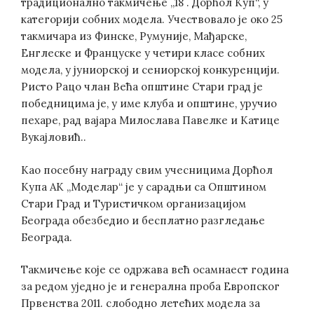
традиционално такмичење „18 . Дорћол Куп“, у
категорији собних модела. Учествовало је око 25
такмичара из Финске, Румуније, Мађарске,
Енглеске и Француске у четири класе собних
модела, у јуниорској и сениорској конкуренцији.
Ристо Рацо члан Већа општине Стари град је
победницима је, у име клуба и општине, уручио
пехаре, рад вајара Милослава Павелке и Катице
Вукајловић..
Као посебну награду свим учесницима Дорћол
Купа АК „Моделар“ је у сарадњи са Општином
Стари Град и Туристичком организацијом
Београда обезбедио и бесплатно разгледање
Београда.
Такмичење које се одржава већ осамнаест година
за редом уједно је и генерална проба Европског
Првенства 2011. слободно летећих модела за