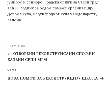
јуниоре и сениоре. Градска општина Стари град
већ 18. годину за редом помаже организацију
Дорћол купа, међународног купа у моделарству
авиона.
Post
Previous
PREVIOUS
navigation
Post
ОТВОРЕНИ РЕКОНСТРУИСАНИ СПОЉНИ
БАЗЕНИ СРПЦ МГМ
Next
NEXT
Post
НОВА ПОМОЋ ЗА РЕКОНСТРУКЦИЈУ ШКОЛА