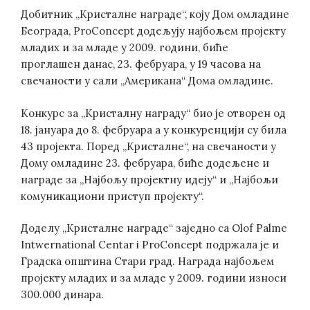
Добитник „Кристалне награде“, коју Дом омладине
Београда, ProConcept додељују најбољем пројекту
младих и за младе у 2009. години, биће
проглашен данас, 23. фебруара, у 19 часова на
свечаности у сали „Американа“ Дома омладине.
Конкурс за „Кристалну награду“ био је отворен од
18. јануара до 8. фебруара a у конкуренцији су била
43 пројекта. Поред „Кристалне“, на свечаности у
Дому омладине 23. фебруара, биће додељене и
награде за „Најбољу пројектну идеју“ и „Најбољи
комуникациони приступ пројекту“.
Доделу „Кристалне награде“ заједно са Olof Palme
Intwernational Centar i ProConcept подржала је и
Градска општина Стари град. Награда најбољем
пројекту младих и за младе у 2009. години износи
300.000 динара.