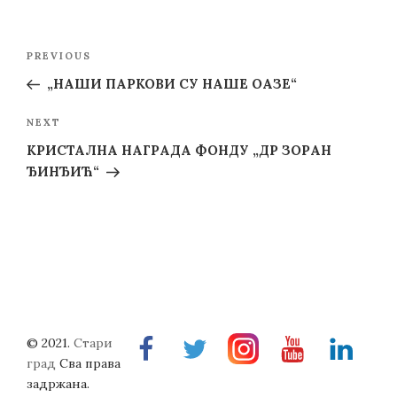
Post
Previous
PREVIOUS
navigation
Post
„НАШИ ПАРКОВИ СУ НАШЕ ОАЗЕ“
Next
NEXT
Post
КРИСТАЛНА НАГРАДА ФОНДУ „ДР ЗОРАН
ЂИНЂИЋ“
© 2021.
Стари
Facebook
Twitter
Instragram
Youtube
Linkedin
град
Сва права
задржана.