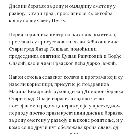
Дневни боравак за децу и омладину ометену у
развоју „Стари град“, прославио је 27. октобра
крсну славу Свету Петку.
Поред корисника центра и њихових родитеља,
прослави су присуствовали члан Већа општине
Стари град Лазар Лешњак, помоћници
председника општине Душан Раичковић и Ђорђе
Спасић, као и члан Градског Већа Дарко Божић.
Након сечења славског колача и програма који су
извели корисници, присутне је поздравила
Марина Видојевић, руководилац Дневног боравка
Стари град. Она је изразила задовољство
постојањем и радом центра који је у претходном
периоду постао прави креативни дневни боравак
за децу ометену у развоју и њихове родитеље, и у
коме се по други пут обележава крсна слава, од