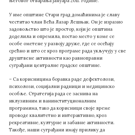
његовог отварања јануара 2011. године.
У име општине Стари град домаћинима је славу
честитао члан Већа Лазар Лешњак. Он је изразио
задовољство што је простор, који је општина
доделила и опремила, постао место у коме се
особе ометене у развоју друже, где се осећају
срећно и што се кроз програме рада укључују у све
друштвене активности као равноправни
суграђани централне градске општине.
– Са корисницима боравка раде дефектолози,
психолози, социјални радници и медицинско
особље. Стратегија рада се заснива на
иклузивним и ванинституционалним
програмима, тако да корисници своје време
проводе квалитетно и интерактивно, кроз
рекреативне, културне и забавне активности.
Такође, наши суграђани имају прилику да