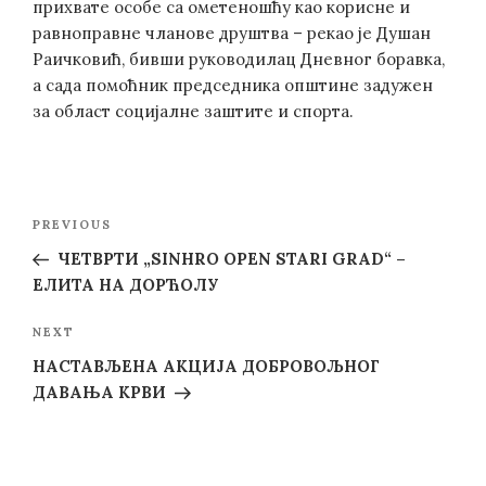
прихвате особе са ометеношћу као корисне и
равноправне чланове друштва – рекао је Душан
Раичковић, бивши руководилац Дневног боравка,
а сада помоћник председника општине задужен
за област социјалне заштите и спорта.
Post
Previous
PREVIOUS
navigation
Post
ЧЕТВРТИ „SINHRO OPEN STARI GRAD“ –
ЕЛИТА НА ДОРЋОЛУ
Next
NEXT
Post
НАСТАВЉЕНА АКЦИЈА ДОБРОВОЉНОГ
ДАВАЊА КРВИ