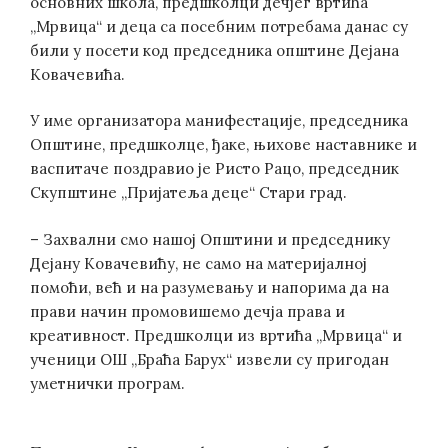
основних школа, предшколци дечјег вртића
„Мрвица“ и деца са посебним потребама данас су
били у посети код председника општине Дејана
Ковачевића.
У име организатора манифестације, председника
Општине, предшколце, ђаке, њихове наставнике и
васпитаче поздравио је Ристо Рацо, председник
Скупштине „Пријатеља деце“ Стари град.
– Захвални смо нашој Општини и председнику
Дејану Ковачевићу, не само на материјалној
помоћи, већ и на разумевању и напорима да на
прави начин промовишемо дечја права и
креативност. Предшколци из вртића „Мрвица“ и
ученици ОШ „Браћа Барух“ извели су пригодан
уметнички програм.