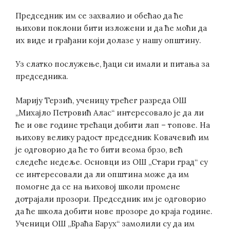
Председник им се захвалио и обећао да ће
њихови поклони бити изложени и да ће моћи да
их виде и грађани који долазе у нашу општину.
Уз слатко послужење, ђаци си имали и питања за
председника.
Марију Терзић, ученицу трећег разреда ОШ
„Михајло Петровић Алас“ интересовало је да ли
ће и ове године трећаци добити лап – топове. На
њихову велику радост председник Ковачевић им
је одговорио да ће то бити веома брзо, већ
следеће недеље. Основци из ОШ „Стари град“ су
се интересовали да ли општина може да им
помогне да се на њиховој школи промене
дотрајали прозори. Председник им је одговорио
да ће школа добити нове прозоре до краја године.
Ученици ОШ „Браћа Барух“ замолили су да им