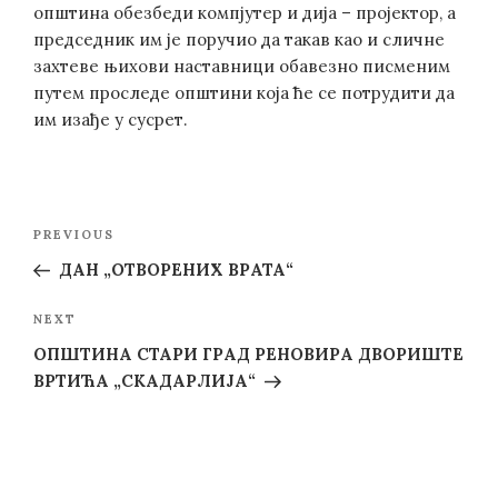
општина обезбеди компјутер и дија – пројектор, а
председник им је поручио да такав као и сличне
захтеве њихови наставници обавезно писменим
путем проследе општини која ће се потрудити да
им изађе у сусрет.
Post
Previous
PREVIOUS
navigation
Post
ДАН „ОТВОРЕНИХ ВРАТА“
Next
NEXT
Post
ОПШТИНА СТАРИ ГРАД РЕНОВИРА ДВОРИШТЕ
ВРТИЋА „СКАДАРЛИЈА“