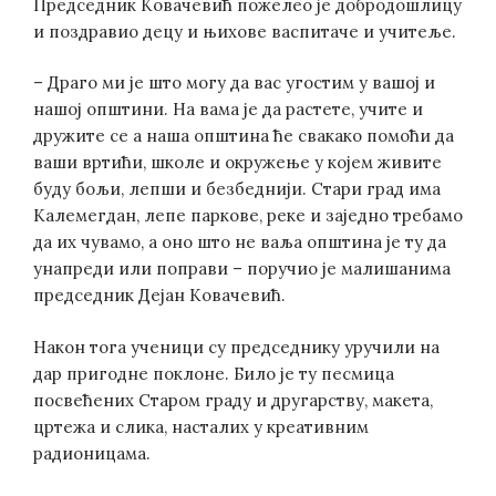
Председник Ковачевић пожелео је добродошлицу
и поздравио децу и њихове васпитаче и учитеље.
– Драго ми је што могу да вас угостим у вашој и
нашој општини. На вама је да растете, учите и
дружите се а наша општина ће свакако помоћи да
ваши вртићи, школе и окружење у којем живите
буду бољи, лепши и безбеднији. Стари град има
Калемегдан, лепе паркове, реке и заједно требамо
да их чувамо, а оно што не ваља општина је ту да
унапреди или поправи – поручио је малишанима
председник Дејан Ковачевић.
Након тога ученици су председнику уручили на
дар пригодне поклоне. Било је ту песмица
посвећених Старом граду и другарству, макета,
цртежа и слика, насталих у креативним
радионицама.