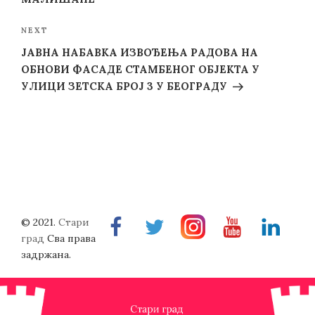
Next
NEXT
Post
ЈАВНА НАБАВКА ИЗВОЂЕЊА РАДОВА НА
ОБНОВИ ФАСАДЕ СТАМБЕНОГ ОБЈЕКТА У
УЛИЦИ ЗЕТСКА БРОЈ 3 У БЕОГРАДУ
© 2021.
Стари
Facebook
Twitter
Instragram
Youtube
Linkedin
град
Сва права
задржана.