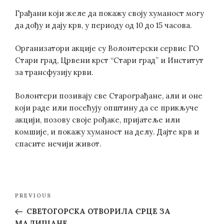
Грађани који желе да покажу своју хуманост могу
да дођу и дају крв, у периоду од 10 до 15 часова.
Организатори акције су Волонтерски сервис ГО
Стари град, Црвени крст “Стари град” и Институт
за трансфузију крви.
Волонтери позивају све Старограђане, али и оне
који раде или посећују општину да се прикључе
акцији, позову своје рођаке, пријатеље или
комшије, и покажу хуманост на делу. Дајте крв и
спасите нечији живот.
Post
Previous
PREVIOUS
navigation
Post
СВЕТОГОРСКА ОТВОРИЛА СРЦЕ ЗА
МАЛИШАНЕ