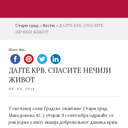
Стари град
»
Вести
»
ДАЈТЕ КРВ, СПАСИТЕ
НЕЧИЈИ ЖИВОТ
Share this...
ДАЈТЕ КРВ, СПАСИТЕ НЕЧИЈИ
ЖИВОТ
POSTED
08. 09. 2014.
ON
У свечаној сали Градске општине Стари град,
Македонска 42, у уторак 9.септембра одржаће се
још једна у низу акција добровољног давања крви.