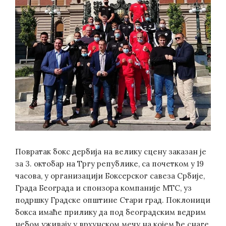
Повратак бокс дербија на велику сцену заказан је
за 3. октобар на Тргу републике, са почетком у 19
часова, у организацији Боксерског савеза Србије,
Града Београда и спонзора компаније МТС, уз
подршку Градске општине Стари град. Поклоници
бокса имаће прилику да под београдским ведрим
небом уживају у врхунском мечу на којем ће снаге