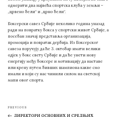
одмерити два највећа спортска клуба у земљи –
„црвено бели“ и „црно бели“.
Боксерски савез Србије неколико година уназад
ради на повратку бокса у спортски живот Србије, а
посебан значај представља организација,
промоција и повратак дербија. Из Боксерског
савеза поручују да ће 3. октобар имати велики
одјек у бокс свету Србије и да ће унети нову
енергију међу боксере и мотивацију да наставе
или крену путем бивших шампиона какве смо
имали и који су нас чинили силом на светској
мапи овог спорта.
Post
Previous
PREVIOUS
navigation
Post
ДИРЕКТОРИ ОСНОВНИХ И СРЕДЊИХ