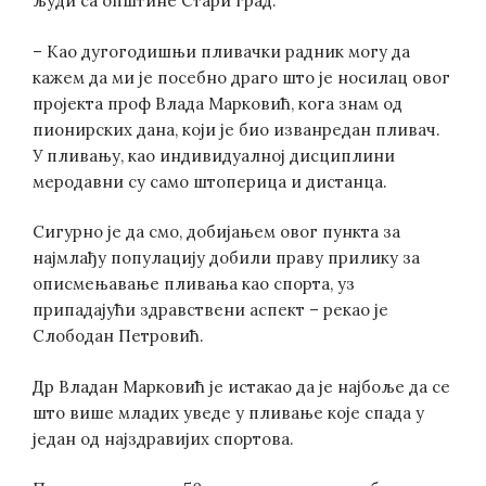
људи са општине Стари град.
– Као дугогодишњи пливачки радник могу да
кажем да ми је посебно драго што је носилац овог
пројекта проф Влада Марковић, кога знам од
пионирских дана, који је био изванредан пливач.
У пливању, као индивидуалној дисциплини
меродавни су само штоперица и дистанца.
Сигурно је да смо, добијањем овог пункта за
најмлађу популацију добили праву прилику за
описмењавање пливања као спорта, уз
припадајући здравствени аспект – рекао је
Слободан Петровић.
Др Владан Марковић је истакао да је најбоље да се
што више младих уведе у пливање које спада у
један од најздравијих спортова.