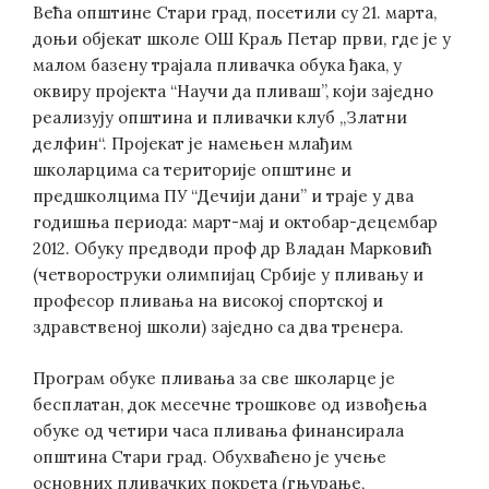
Већа општине Стари град, посетили су 21. марта,
доњи објекат школе ОШ Краљ Петар први, где је у
малом базену трајала пливачка обука ђака, у
оквиру пројекта “Научи да пливаш”, који заједно
реализују општина и пливачки клуб „Златни
делфин“. Пројекат је намењен млађим
школарцима са територије општине и
предшколцима ПУ “Дечији дани” и траје у два
годишња периода: март-мај и октобар-децембар
2012. Обуку предводи проф др Владан Марковић
(четвороструки олимпијац Србије у пливању и
професор пливања на високој спортској и
здравственој школи) заједно са два тренера.
Програм обуке пливања за све школарце је
бесплатан, док месечне трошкове од извођења
обуке од четири часа пливања финансирала
општина Стари град. Обухваћено је учење
основних пливачких покрета (гњурање,