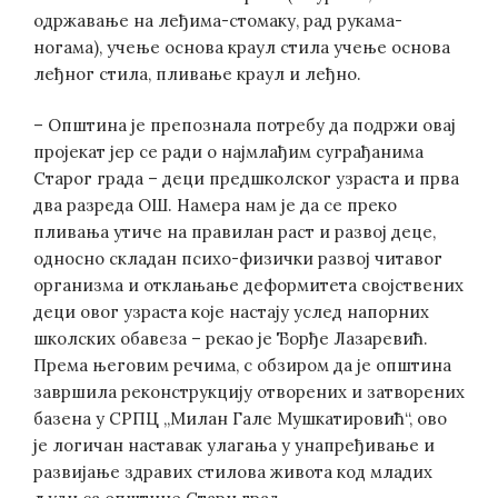
одржавање на леђима-стомаку, рад рукама-
ногама), учење основа краул стила учење основа
леђног стила, пливање краул и леђно.
– Општина је препознала потребу да подржи овај
пројекат јер се ради о најмлађим суграђанима
Старог града – деци предшколског узраста и прва
два разреда ОШ. Намера нам је да се преко
пливања утиче на правилан раст и развој деце,
односно складан психо-физички развој читавог
организма и отклањање деформитета својствених
деци овог узраста које настају услед напорних
школских обавеза – рекао је Ђорђе Лазаревић.
Према његовим речима, с обзиром да је општина
завршила реконструкцију отворених и затворених
базена у СРПЦ „Милан Гале Мушкатировић“, ово
је логичан наставак улагања у унапређивање и
развијање здравих стилова живота код младих