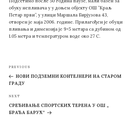
Подсетимо после 50 година паузе, мали базен за
обуку непливача у у доњем објекту ОШ ”Краљ
Петар први”, у улици Маршала Бирјузова 43,
отворен је маја 2006. године. Прилагођен је обуци
пливања и димензија је 9×5 метара са дубином од
1.05 метра и температуром воде око 27 C.
Post
Previous
PREVIOUS
navigation
Post
НОВИ ПОДЗЕМНИ КОНТЕЈНЕРИ НА СТАРОМ
ГРАДУ
Next
NEXT
Post
СРЕЂИВАЊЕ СПОРТСКИХ ТЕРЕНА У ОШ „
БРАЋА БАРУХ“