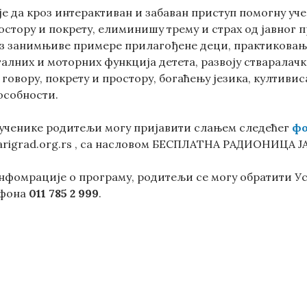
е да кроз интерактиван и забаван приступ помогну уч
остору и покрету, елиминишу трему и страх од јавног 
 занимњиве примере прилагођене деци, практиковање
алних и моторних функција детета, развоју стваралач
говору, покрету и простору, богаћењу језика, култиви
особности.
ученике родитељи могу пријавити слањем следећег
фо
tarigrad.org.rs , са насловом БЕСПЛАТНА РАДИОНИЦА 
инфомрације о програму, родитељи се могу обратити 
ефона
011 785 2 999
.