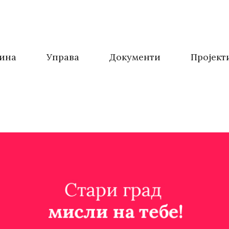
ина
Управа
Документи
Пројект