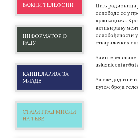
ВАЖНИ ТЕЛЕФОНИ
Циљ радионица ј
ослободе се у пр
вршњацима. Кроз
активирању мент
ослобођености у 
ИНФОРМАТОР О
РАДУ
стваралачких сп
Заинтересоване 
usluznicentar@s
КАНЦЕЛАРИЈА ЗА
За све додатне 
МЛАДЕ
путем броја тел
СТАРИ ГРАД МИСЛИ
НА ТЕБЕ