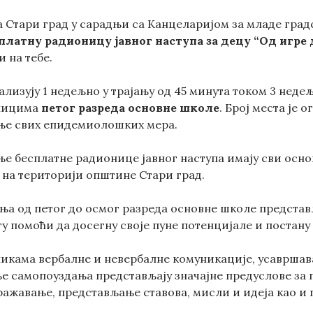
 Стари град у сарадњи са Канцеларијом за младе градс
платну радионицу јавног наступа за децу “Од игре
 на тебе.
лизују 1 недељно у трајању од 45 минута током 3 неде
еницима
петог разреда основне школе
. Број места је 
ање свих епидемиолошких мера.
ње бесплатне радионице јавног наступа имају сви осно
 на територији општине Стари град.
а од петог до осмог разреда основне школе представ
гу помоћи да досегну своје пуне потенцијале и постан
икама вербалне и невербалне комуникације, усавршав
е самопоуздања представљају значајне предуслове за п
ражавање, представљање ставова, мисли и идеја као и