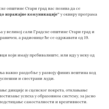
ке општине Стари град вас позива да се
 до изражајне комуникације“
у оквиру програма
ља у великој сали Градске општине Стари град и
ограничен, а радионице ће се одржавати од 19.
вци који имају пребивалиште, или иду у неку од
ља важно раздобље у развоју финих вештина код
у успешни и свестрани људи.
ање дикције и сценског покрета, отклањање
остизање успеха у образовном систему, за јасно
 подстицање самосталности и креативности.