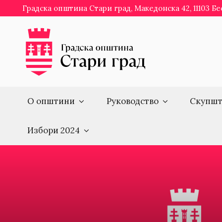
Skip
Градска општина Стари град, Македонска 42, 11103 Б
to
content
О општини
Руководство
Скупшт
Избори 2024