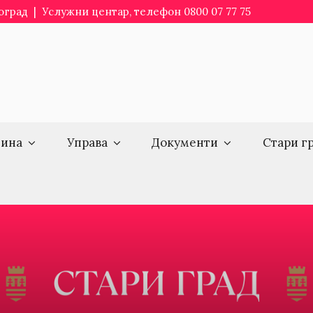
еоград | Услужни центар, телефон 0800 07 77 75
ина
Управа
Документи
Стари г