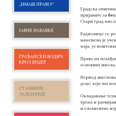
„ИМАШ ПРАВО!“
Градска општина
пријавите за
бес
Стари град мисли
ЈАВНЕ НАБАВКЕ
Радионице се реа
намењена је уч
маја, уз поштов
ГРАЂАНСКИ ВОДИЧ
Право на похађа
КРОЗ БУЏЕТ
основних школа,
Период школовањ
деце, које им мо
СТАМБЕНЕ
ЗАЈЕДНИЦЕ
Овладавање техн
треме и развијањ
и елоквентно из