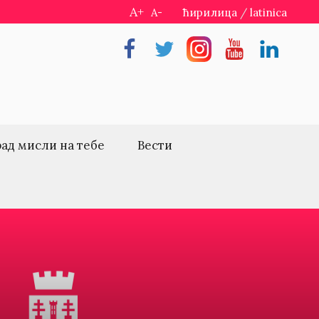
A+
A-
ћирилица
/
latinica
Facebook
Twitter
Instragram
Youtube
Linkedin
рад мисли на тебе
Вести