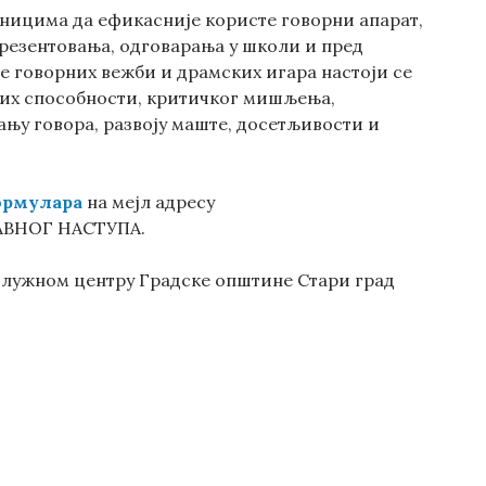
еницима да ефикасније користе говорни апарат,
презентовања, одговарања у школи и пред
 говорних вежби и драмских игара настоји се
ких способности, критичког мишљења,
сању говора, развоју маште, досетљивости и
рмулара
на мејл адресу
ЈАВНОГ НАСТУПА.
Услужном центру Градске општине Стари град