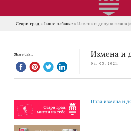
Стари град
»
Јавне набавке
»
Измена и допуна плана ја
Измена и д
Share this...
POSTED
04. 03. 2021.
ON
Прва измена и д