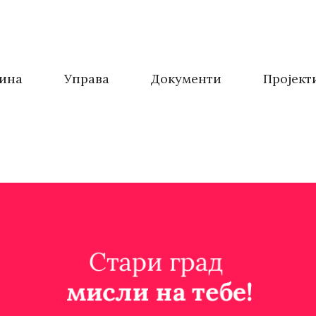
ина
Управа
Документи
Пројект