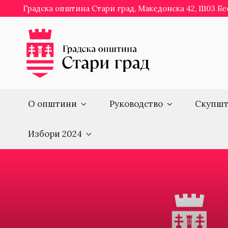
Skip
Градска општина Стари град, Македонска 42, 11103 Б
to
content
О општини
Руководство
Скупшт
Избори 2024