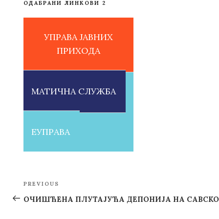
ОДАБРАНИ ЛИНКОВИ 2
УПРАВА ЈАВНИХ
ПРИХОДА
МАТИЧНА СЛУЖБА
ЕУПРАВА
Post
PREVIOUS
Previous
navigation
Post
ОЧИШЋЕНА ПЛУТАЈУЋА ДЕПОНИЈА НА САВСК