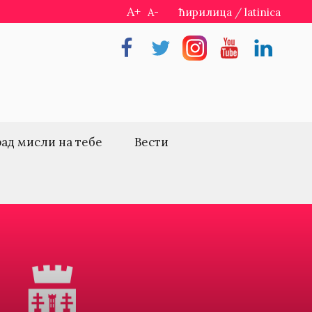
A+
A-
ћирилица
/
latinica
Facebook
Twitter
Instragram
Youtube
Linkedin
рад мисли на тебе
Вести