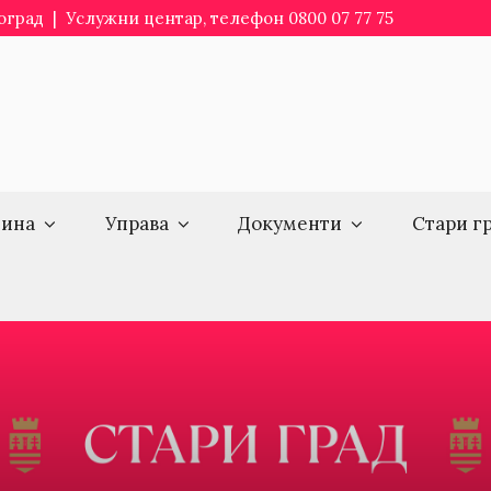
еоград | Услужни центар, телефон 0800 07 77 75
ина
Управа
Документи
Стари г